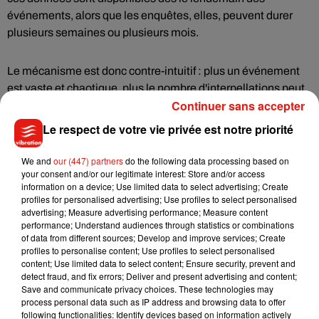
événements, alors que les enquêtes, elles, peuvent durer
plusieurs semaines ou plusieurs mois.
Le mécanisme est donc contre-intuitif : plus un événement
est vaste et chaotique, plus le nombre d'interpellations peut
Continuer sans accepter
être élevé, sans que cela se traduise automatiquement par
un nombre équivalent de condamnations.
Le respect de votre vie privée est notre priorité
Autrement dit, ces chiffres paraissent énormes, mais ils
We and
our (447) partners
do the following data processing based on
your consent and/or our legitimate interest: Store and/or access
racontent d'abord l'action des 22 000 forces de l'ordre
information on a device; Use limited data to select advertising; Create
mobilisées cette nuit-là, pas encore celle de la justice. Ils
profiles for personalised advertising; Use profiles to select personalised
mesurent l'intensité de l'intervention de l'État pour reprendre
advertising; Measure advertising performance; Measure content
performance; Understand audiences through statistics or combinations
le contrôle de la situation, bien davantage que le nombre de
of data from different sources; Develop and improve services; Create
coupables qui seront finalement retenus par les tribunaux.
profiles to personalise content; Use profiles to select personalised
content; Use limited data to select content; Ensure security, prevent and
detect fraud, and fix errors; Deliver and present advertising and content;
Réécoutez la chronique :
Save and communicate privacy choices. These technologies may
process personal data such as IP address and browsing data to offer
following functionalities: Identify devices based on information actively