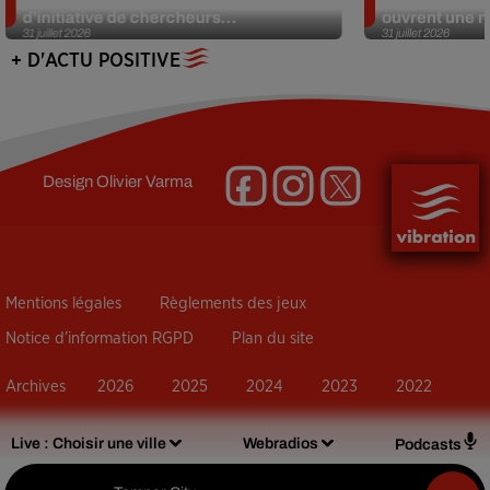
d’initiative de chercheurs...
ouvrent une no
31 juillet 2026
31 juillet 2026
+ D'ACTU POSITIVE
Design
Olivier Varma
Mentions légales
Règlements des jeux
Notice d’information RGPD
Plan du site
Archives
2026
2025
2024
2023
2022
Live :
Choisir une ville
Webradios
Podcasts