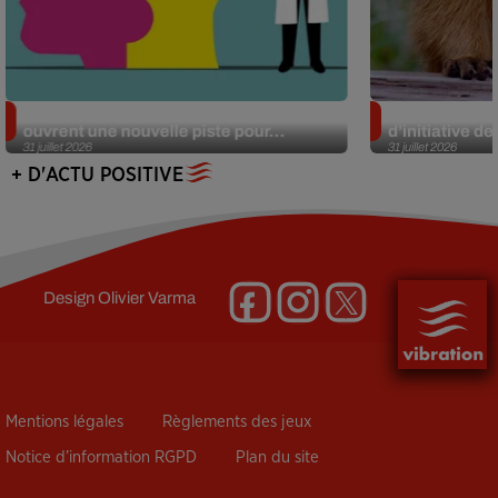
Alzheimer : des chercheurs japonais
Des marmottes
ouvrent une nouvelle piste pour...
d’initiative d
31 juillet 2026
31 juillet 2026
+ D'ACTU POSITIVE
Design
Olivier Varma
Mentions légales
Règlements des jeux
Notice d’information RGPD
Plan du site