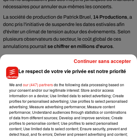
nécessaires pour annuler eux-mêmes les concerts.
La société de production de Patrick Bruel,
14 Productions
, a
donc pris l'initiative de suspendre les dates estivales afin
d'éviter un climat de tension autour des événements. Selon
plusieurs observateurs du secteur, le coût global de ces
annulations pourrait
se chiffrer en millions d'euros
.
Malgré ces reports, certains festivals tentent déjà de sauver
Continuer sans accepter
leur programmation. À
Saverne
ou encore à
Jullouville
, les
Le respect de votre vie privée est notre priorité
organisateurs travaillent activement à trouver un artiste
capable de remplacer l'interprète de
Casser la voix
.
We and
our (447) partners
do the following data processing based on
Reste désormais une grande question : la tournée prévue à
your consent and/or our legitimate interest: Store and/or access
information on a device; Use limited data to select advertising; Create
partir d'octobre pourra-t-elle réellement avoir lieu ? Plus de
profiles for personalised advertising; Use profiles to select personalised
trente concerts sont toujours programmés à travers la
advertising; Measure advertising performance; Measure content
France, la Belgique et la Suisse.
performance; Understand audiences through statistics or combinations
of data from different sources; Develop and improve services; Create
Mais la pression continue de monter autour de l'artiste. Une
profiles to personalise content; Use profiles to select personalised
content; Use limited data to select content; Ensure security, prevent and
pétition réclamant l'annulation de sa tournée a déjà recueilli
detect fraud, and fix errors; Deliver and present advertising and content;
plusieurs dizaines de milliers de signatures, tandis que la