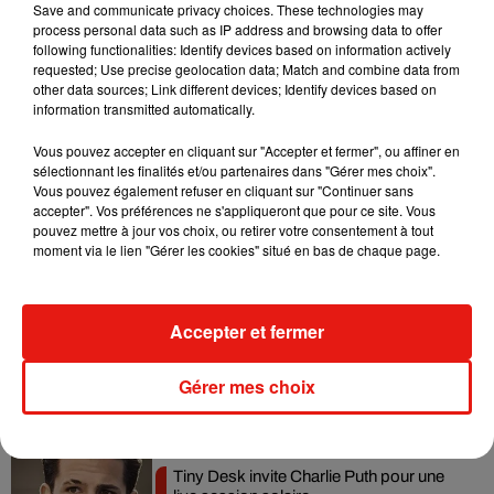
Save and communicate privacy choices. These technologies may
CGT Spectacle demande un réexamen de la licence de
process personal data such as IP address and browsing data to offer
following functionalities: Identify devices based on information actively
producteur de spectacles de sa société.
requested; Use precise geolocation data; Match and combine data from
À ce stade, les concerts prévus à l'automne restent
other data sources; Link different devices; Identify devices based on
information transmitted automatically.
maintenus, mais leur tenue dépendra de l'évolution de la
situation judiciaire et médiatique dans les prochains mois.
Vous pouvez accepter en cliquant sur "Accepter et fermer", ou affiner en
sélectionnant les finalités et/ou partenaires dans "Gérer mes choix".
Vous pouvez également refuser en cliquant sur "Continuer sans
accepter". Vos préférences ne s'appliqueront que pour ce site. Vous
pouvez mettre à jour vos choix, ou retirer votre consentement à tout
Musique
moment via le lien "Gérer les cookies" situé en bas de chaque page.
Accepter et fermer
Benny Blanco invite Selena Gomez et
Becky G sur son nouveau single
5 août 2026
Gérer mes choix
Tiny Desk invite Charlie Puth pour une