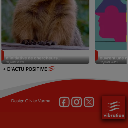
Des marmottes sur OnlyFans : la drôle
Alzheimer : d
d’initiative de chercheurs...
ouvrent une no
31 juillet 2026
31 juillet 2026
+ D'ACTU POSITIVE
Design
Olivier Varma