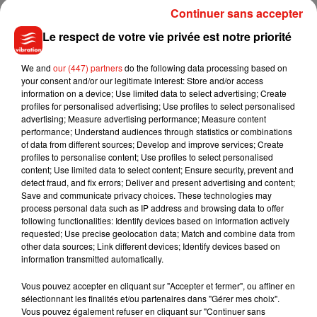
Continuer sans accepter
Le respect de votre vie privée est notre priorité
We and
our (447) partners
do the following data processing based on
your consent and/or our legitimate interest: Store and/or access
information on a device; Use limited data to select advertising; Create
profiles for personalised advertising; Use profiles to select personalised
advertising; Measure advertising performance; Measure content
performance; Understand audiences through statistics or combinations
of data from different sources; Develop and improve services; Create
profiles to personalise content; Use profiles to select personalised
content; Use limited data to select content; Ensure security, prevent and
detect fraud, and fix errors; Deliver and present advertising and content;
Save and communicate privacy choices. These technologies may
Fanny et Fabien ont lancé "Les Gugus" en 2019, à Vézelay
process personal data such as IP address and browsing data to offer
following functionalities: Identify devices based on information actively
(Yonne).
requested; Use precise geolocation data; Match and combine data from
Crédit :
Les Gugus
other data sources; Link different devices; Identify devices based on
information transmitted automatically.
Salon du Made In France
Vous pouvez accepter en cliquant sur "Accepter et fermer", ou affiner en
sélectionnant les finalités et/ou partenaires dans "Gérer mes choix".
Vous pouvez également refuser en cliquant sur "Continuer sans