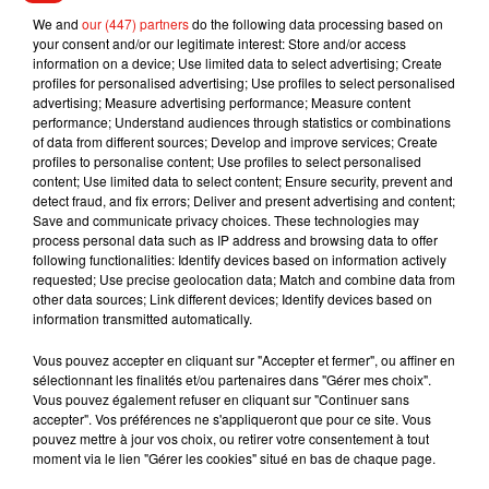
We and
our (447) partners
do the following data processing based on
your consent and/or our legitimate interest: Store and/or access
Pour donner votre sang, prenez rendez-vous
sur le site
information on a device; Use limited data to select advertising; Create
internet de l'établissement français du sang.
profiles for personalised advertising; Use profiles to select personalised
advertising; Measure advertising performance; Measure content
performance; Understand audiences through statistics or combinations
of data from different sources; Develop and improve services; Create
profiles to personalise content; Use profiles to select personalised
Musique
content; Use limited data to select content; Ensure security, prevent and
detect fraud, and fix errors; Deliver and present advertising and content;
Save and communicate privacy choices. These technologies may
process personal data such as IP address and browsing data to offer
Benny Blanco invite Selena Gomez et
following functionalities: Identify devices based on information actively
Becky G sur son nouveau single
requested; Use precise geolocation data; Match and combine data from
5 août 2026
other data sources; Link different devices; Identify devices based on
information transmitted automatically.
Vous pouvez accepter en cliquant sur "Accepter et fermer", ou affiner en
sélectionnant les finalités et/ou partenaires dans "Gérer mes choix".
Vous pouvez également refuser en cliquant sur "Continuer sans
Tiny Desk invite Charlie Puth pour une
accepter". Vos préférences ne s'appliqueront que pour ce site. Vous
live session solaire
pouvez mettre à jour vos choix, ou retirer votre consentement à tout
4 août 2026
moment via le lien "Gérer les cookies" situé en bas de chaque page.