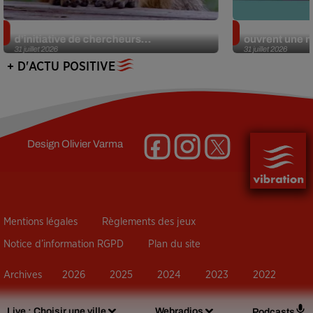
Des marmottes sur OnlyFans : la drôle
Alzheimer : d
d’initiative de chercheurs...
ouvrent une no
31 juillet 2026
31 juillet 2026
+ D'ACTU POSITIVE
Design
Olivier Varma
Mentions légales
Règlements des jeux
Notice d’information RGPD
Plan du site
Archives
2026
2025
2024
2023
2022
Live :
Choisir une ville
Webradios
Podcasts