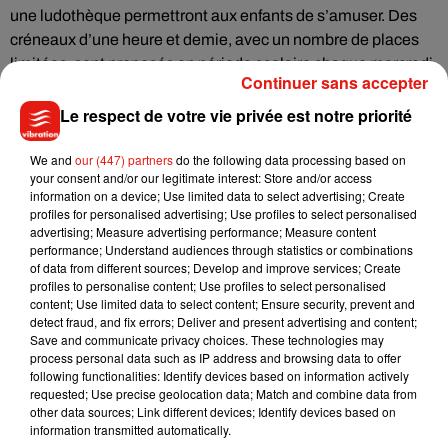
une ludothèque permettront aux enfants de s’amuser. Des
créneaux d’une heure et demie, avec un nombre de places
limitées, sont proposés en période scolaire chaque mercredi
Continuer sans accepter
à 14h, 15h45 et 17h30 et chaque samedi et dimanche à
10h30, 14h, 15h45 et 17h30. En vacances scolaires, rendez-
Le respect de votre vie privée est notre priorité
vous tous les jours à 14h, 15h45 et 17h30 (sauf 24 décembre,
We and
our (447) partners
do the following data processing based on
un seul créneau à 14h, et 25 décembre, pas de créneau).
your consent and/or our legitimate interest: Store and/or access
information on a device; Use limited data to select advertising; Create
profiles for personalised advertising; Use profiles to select personalised
A noter que
les commerces du centre-ville seront ouverts
advertising; Measure advertising performance; Measure content
performance; Understand audiences through statistics or combinations
les dimanches
26 novembre, 10, 17 et 24 décembre.
of data from different sources; Develop and improve services; Create
profiles to personalise content; Use profiles to select personalised
content; Use limited data to select content; Ensure security, prevent and
detect fraud, and fix errors; Deliver and present advertising and content;
Save and communicate privacy choices. These technologies may
process personal data such as IP address and browsing data to offer
following functionalities: Identify devices based on information actively
requested; Use precise geolocation data; Match and combine data from
other data sources; Link different devices; Identify devices based on
information transmitted automatically.