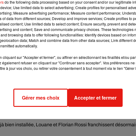
ers
do the following data processing based on your consent and/or our legitimate int
device; Use limited data to select advertising; Create profiles for personalised adver
vertising; Measure advertising performance; Measure content performance; Unders
rités
ns of data from different sources; Develop and improve services; Create profiles to 
alised content; Use limited data to select content; Ensure security, prevent and detect
ertising and content; Save and communicate privacy choices. These technologies
et Florian Rossi. Parmi eux figuraient plusieurs artistes proche
and browsing data to offer following functionalities: Identify devices based on infor
es.
eolocation data; Match and combine data from other data sources; Link different de
nsmitted automatically.
amment partie des personnalités présentes pour célébrer l’unio
cliquant sur "Accepter et fermer", ou affiner en sélectionnant les finalités et/ou pa
 également refuser en cliquant sur "Continuer sans accepter". Vos préférences ne 
sa vie avec Florian Rossi depuis 2018. Le musicien, également
tre à jour vos choix, ou retirer votre consentement à tout moment via le lien "Gérer 
ée de la chanteuse avant que leur relation ne se concrétise.
ite fille prénommée Esmée, aujourd’hui âgée de six ans. L’enfant
ale.
Gérer mes choix
Accepter et fermer
itif de sécurité avait été mis en place dans le centre historique 
a circulation tandis que des agents de sécurité protégeaient le
éjà bien installée, Louane et Florian Rossi franchissent désormai