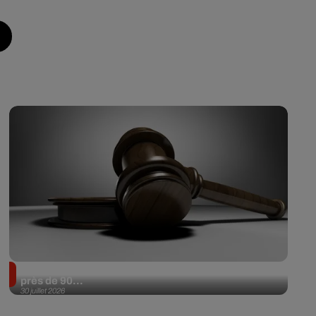
Il achète une veste 3 dollars en friperie et la revend
près de 90...
30 juillet 2026