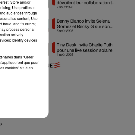
erest: Store and/or
dévoilent leur collaboration tant
tising; Use profiles to
7 août 2026
attendue
tand audiences through
personalise content; Use
Benny Blanco invite Selena
 fraud, and fix errors;
Gomez et Becky G sur son
 may process personal
s
5 août 2026
nouveau single
mation actively
vices; Identify devices
Tiny Desk invite Charlie Puth
n
pour une live session solaire
4 août 2026
rtenaires dans "Gérer
s'appliqueront que pour
+ DE MUSIQUE
les cookies" situé en
de
s