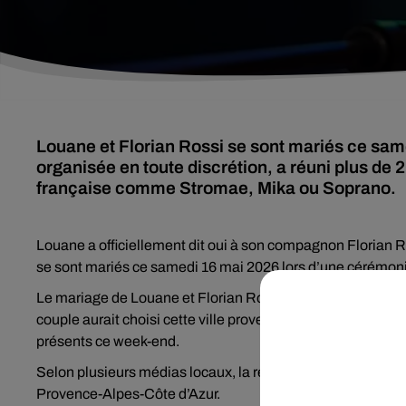
Louane et Florian Rossi se sont mariés ce sa
organisée en toute discrétion, a réuni plus de 
française comme Stromae, Mika ou Soprano.
Louane a officiellement dit oui à son compagnon Florian Ro
se sont mariés ce samedi 16 mai 2026 lors d’une cérémoni
Le mariage de Louane et Florian Rossi s’est déroulé dans
couple aurait choisi cette ville provençale pour son authen
présents ce week-end.
Selon plusieurs médias locaux, la réception se serait ens
Provence-Alpes-Côte d’Azur.