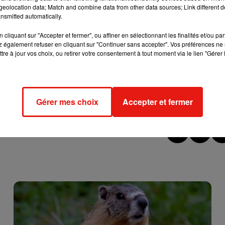
eolocation data; Match and combine data from other data sources; Link different de
cher l'élément
nsmitted automatically.
cliquant sur "Accepter et fermer", ou affiner en sélectionnant les finalités et/ou pa
Stade de France devant 97 000 spectateurs en 2022, on se disait
 également refuser en cliquant sur "Continuer sans accepter". Vos préférences ne 
ie… Pas du tout.
tre à jour vos choix, ou retirer votre consentement à tout moment via le lien "Gérer 
ciateur d’un nouvel album qui serait le 14ème de la formation.
 faudra faire aussi bien, voire mieux que le
Central Tour
qui avait
Gérer mes choix
Accepter et fermer