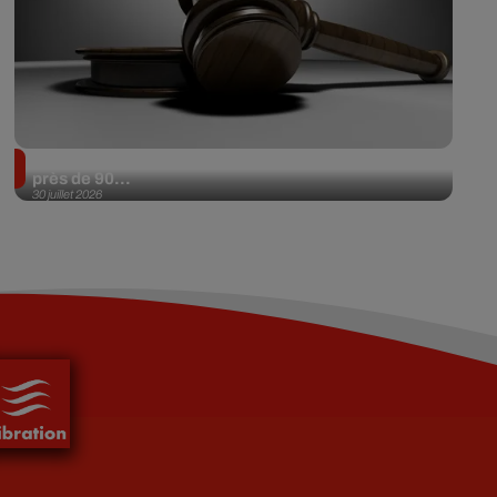
Il achète une veste 3 dollars en friperie et la revend
près de 90...
30 juillet 2026