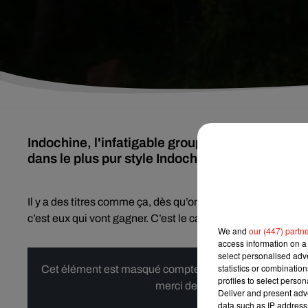
Indochine, l'infatigable groupe mené depuis 40 
dans le plus pur style Indochine...
Il y a des titres comme ça, dès qu’on les entend, on essaie
c’est eux qui vont gagner. C’est le cas pour
Le chant des c
We and
our (447) partn
access information on a 
select personalised ad
statistics or combinatio
Cet élément est masqué compte-tenu du refus du dépôt d
profiles to select person
merci de nous donner votre acco
Deliver and present adv
data such as IP address 