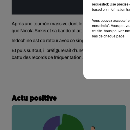
requested; Use precise g
Affi
based on information tra
Vous pouvez accepter en 
Après une tournée massive dont le point d’orgue était le 
mes choix". Vous pouvez
que Nicola Sirkis et sa bande allait se reposer une décenn
ce site. Vous pouvez met
bas de chaque page.
Indochine est de retour avec ce single probablement annon
Et puis surtout, il préfigurerait d’une tournée éventuelle. Il
battu des records de fréquentation.
Actu positive