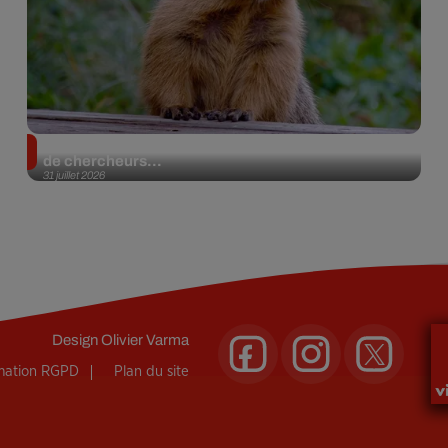
Des marmottes sur OnlyFans : la drôle d’initiative
de chercheurs...
31 juillet 2026
Design
Olivier Varma
rmation RGPD
Plan du site