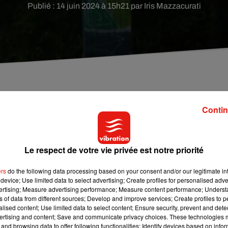
Publié : 14 juin 2024 à 15h21 par Iris Mazzacurati
ans par Nicola Sirkis est de retour avec un inédit
Contin
Le respect de votre vie privée est notre priorité
 de lutter tout en sachant très bien que la démarche est vaine, qu
ygnes
, l’inédit dont Indochine vient de partager la vidéo.
ers
do the following data processing based on your consent and/or our legitimate int
device; Use limited data to select advertising; Create profiles for personalised adver
vertising; Measure advertising performance; Measure content performance; Unders
ns of data from different sources; Develop and improve services; Create profiles to 
e cookies que vous avez exprimé. Si vous souhaitez l'afficher,
alised content; Use limited data to select content; Ensure security, prevent and detect
rd en cliquant sur le bouton ci-dessous.
ertising and content; Save and communicate privacy choices. These technologies
and browsing data to offer following functionalities: Identify devices based on infor