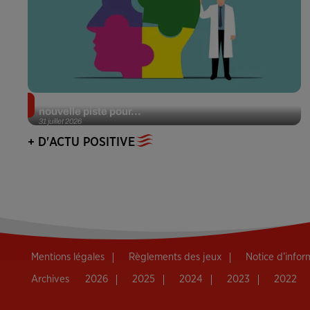
Alzheimer : des chercheurs japonais ouvrent une
nouvelle piste pour...
31 juillet 2026
+ D'ACTU POSITIVE
Mentions légales
Règlements des jeux
Notice d’info
Archives
2026
2025
2024
2023
2022