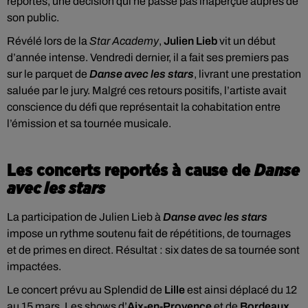
reportés, une décision qui ne passe pas inaperçue auprès de
son public.
Révélé lors de la
Star Academy
,
Julien Lieb
vit un début
d’année intense. Vendredi dernier, il a fait ses premiers pas
sur le parquet de
Danse avec les stars
, livrant une prestation
saluée par le jury. Malgré ces retours positifs, l’artiste avait
conscience du défi que représentait la cohabitation entre
l’émission et sa tournée musicale.
Les concerts reportés à cause de
Danse
avec les stars
La participation de Julien Lieb à
Danse avec les stars
impose un rythme soutenu fait de répétitions, de tournages
et de primes en direct. Résultat : six dates de sa tournée sont
impactées.
Le concert prévu au Splendid de
Lille
est ainsi déplacé du 12
au 15 mars. Les shows d’
Aix-en-Provence
et de
Bordeaux