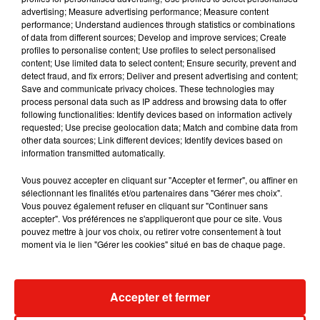
advertising; Measure advertising performance; Measure content
performance; Understand audiences through statistics or combinations
of data from different sources; Develop and improve services; Create
Cette nouvelle série de reports suscite toutefois des
profiles to personalise content; Use profiles to select personalised
réactions contrastées. Sur les réseaux sociaux, certains fans
content; Use limited data to select content; Ensure security, prevent and
detect fraud, and fix errors; Deliver and present advertising and content;
expriment leur soutien, saluant le courage de Julien Lieb de
Save and communicate privacy choices. These technologies may
relever un tel défi. D’autres, en revanche, font part de leur
process personal data such as IP address and browsing data to offer
frustration face à des dates une nouvelle fois déplacées,
following functionalities: Identify devices based on information actively
requested; Use precise geolocation data; Match and combine data from
craignant de ne pas pouvoir s’adapter aux nouvelles
other data sources; Link different devices; Identify devices based on
programmations.
information transmitted automatically.
Conscient de ces réactions,
Julien Lieb
continue de défendre
Vous pouvez accepter en cliquant sur "Accepter et fermer", ou affiner en
son projet musical en parallèle de
Danse avec les stars
,
sélectionnant les finalités et/ou partenaires dans "Gérer mes choix".
affirmant vouloir aller «
au bout
» de l’aventure. Un équilibre
Vous pouvez également refuser en cliquant sur "Continuer sans
accepter". Vos préférences ne s'appliqueront que pour ce site. Vous
délicat entre exposition médiatique et engagement
pouvez mettre à jour vos choix, ou retirer votre consentement à tout
scénique, qui met à l’épreuve la patience de son public mais
moment via le lien "Gérer les cookies" situé en bas de chaque page.
renforce aussi sa visibilité auprès du grand public.
Accepter et fermer