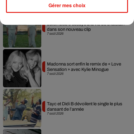
Musique
Gérer mes choix
Julien Lieb s’essaye à la vie de chatelain
dans son nouveau clip
7 août 2026
Madonna sort enfin le remix de « Love
Sensation » avec Kylie Minogue
7 août 2026
Tayc et Didi B dévoilent le single le plus
dansant de l’année
7 août 2026