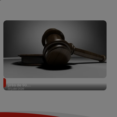
Il achète une veste 3 dollars en friperie et la revend
près de 90...
30 juillet 2026