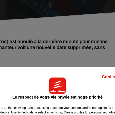
ne) est annulé à la dernière minute pour raisons
 chanteur voit une nouvelle date supprimée, sans
a annulé à la dernière minute son concert prévu ce soir au Cent
e-Marne.
Contin
on, précisant que cette décision est liée à des « raisons familial
t.
Le respect de votre vie privée est notre priorité
ers
do the following data processing based on your consent and/or our legitimate int
nulations pour Calogero
device; Use limited data to select advertising; Create profiles for personalised adver