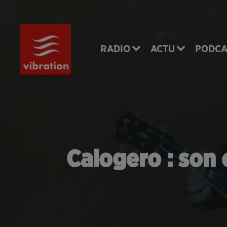
RADIO
ACTU
PODCA
Calogero : son 