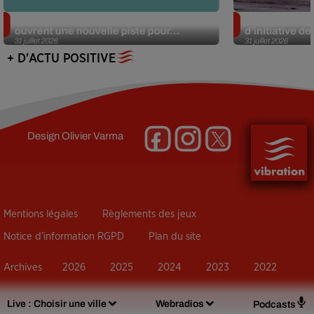
Alzheimer : des chercheurs japonais
Des marmottes
ouvrent une nouvelle piste pour...
d’initiative d
31 juillet 2026
31 juillet 2026
+ D'ACTU POSITIVE
Design
Olivier Varma
Mentions légales
Règlements des jeux
Notice d’information RGPD
Plan du site
Archives
2026
2025
2024
2023
2022
Live :
Choisir une ville
Webradios
Podcasts