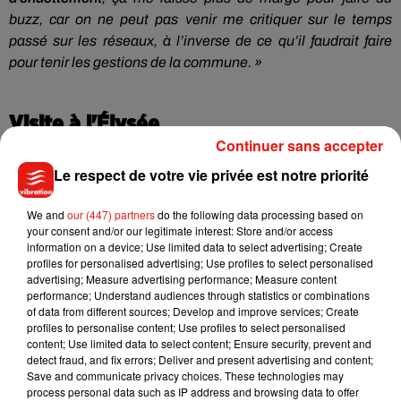
buzz, car on ne peut pas venir me critiquer sur le temps
passé sur les réseaux, à l’inverse de ce qu’il faudrait faire
pour tenir les gestions de la commune. »
Visite à l'Élysée
Continuer sans accepter
Et le maire ne s’est pas arrêté là. En parallèle, l’élu est aussi
Le respect de votre vie privée est notre priorité
conducteur de car, et en novembre dernier, il a réussi à
emmener la moitié des Karolandais à l’Élysée,
après avoir
We and
our (447) partners
do the following data processing based on
adressé une lettre à Emmanuel Macron
, expliquant que
your consent and/or our legitimate interest: Store and/or access
tous les habitants qui pouvaient se déplacer sont allés voter
information on a device; Use limited data to select advertising; Create
profiles for personalised advertising; Use profiles to select personalised
à la dernière élection présidentielle :
« on a reçu une réponse
advertising; Measure advertising performance; Measure content
positive en juin, puis le 2 novembre,
on a pu faire des visites
performance; Understand audiences through statistics or combinations
en deux groupes de 30
of data from different sources; Develop and improve services; Create
. J’ai conduit le car, et en plaisantant,
profiles to personalise content; Use profiles to select personalised
j’ai dit qu’il ne fallait pas qu’il nous arrive quelque chose car
content; Use limited data to select content; Ensure security, prevent and
la moitié des habitants étaient dedans (rires) ».
detect fraud, and fix errors; Deliver and present advertising and content;
Save and communicate privacy choices. These technologies may
Le maire de La Lande Chasles ne compte pas s’arrêter en si
process personal data such as IP address and browsing data to offer