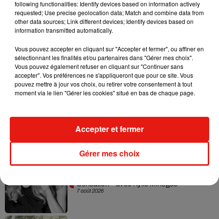
bon chemin
et a encore de nombreux projets pour 2023
.
following functionalities: Identify devices based on information actively
requested; Use precise geolocation data; Match and combine data from
Mais il préfère pour l’instant garder secret ce qu’il a en tête. À
other data sources; Link different devices; Identify devices based on
nous de le suivre sur les réseaux sociaux…
information transmitted automatically.
Vous pouvez accepter en cliquant sur "Accepter et fermer", ou affiner en
sélectionnant les finalités et/ou partenaires dans "Gérer mes choix".
Vous pouvez également refuser en cliquant sur "Continuer sans
Musique
accepter". Vos préférences ne s'appliqueront que pour ce site. Vous
pouvez mettre à jour vos choix, ou retirer votre consentement à tout
moment via le lien "Gérer les cookies" situé en bas de chaque page.
Julien Lieb s’essaye à la vie de chatelain
dans son nouveau clip
7 août 2026
Accepter et fermer
Gérer mes choix
Madonna sort enfin le remix de « Love
Sensation » avec Kylie Minogue
7 août 2026