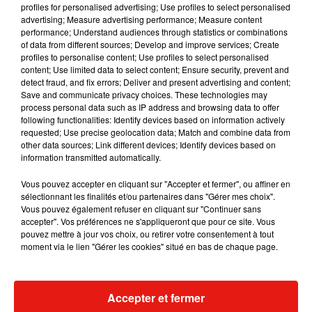
Inauguré en 2011, le stade portait jusque-là le nom de
profiles for personalised advertising; Use profiles to select personalised
advertising; Measure advertising performance; Measure content
MMArena. L’assureur avait en effet signé
un contrat de
performance; Understand audiences through statistics or combinations
naming
(une première en France là-aussi) mais ne l’a
pas
of data from different sources; Develop and improve services; Create
renouvelé cette année
, alors que l’équipe masculine de
profiles to personalise content; Use profiles to select personalised
content; Use limited data to select content; Ensure security, prevent and
football du Mans est redescendue en division d’honneur
detect fraud, and fix errors; Deliver and present advertising and content;
avant de remonter en National.
Save and communicate privacy choices. These technologies may
process personal data such as IP address and browsing data to offer
following functionalities: Identify devices based on information actively
requested; Use precise geolocation data; Match and combine data from
Stéphane Le Foll a également annoncé que le président de
other data sources; Link different devices; Identify devices based on
la fédération française de rugby Bernard Laporte lui avait
information transmitted automatically.
confirmé la tenue au stade Marie Marvingt de
la rencontre
Vous pouvez accepter en cliquant sur "Accepter et fermer", ou affiner en
opposant la France et l’Angleterre (surnommée le
sélectionnant les finalités et/ou partenaires dans "Gérer mes choix".
"crunch") dans le cadre du prochain tournoi des six
Vous pouvez également refuser en cliquant sur "Continuer sans
nations.
accepter". Vos préférences ne s'appliqueront que pour ce site. Vous
pouvez mettre à jour vos choix, ou retirer votre consentement à tout
moment via le lien "Gérer les cookies" situé en bas de chaque page.
(Avec AFP)
Accepter et fermer