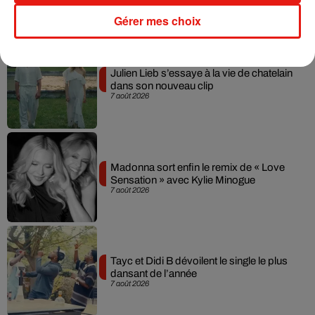
Gérer mes choix
Musique
Julien Lieb s’essaye à la vie de chatelain
dans son nouveau clip
7 août 2026
Madonna sort enfin le remix de « Love
Sensation » avec Kylie Minogue
7 août 2026
Tayc et Didi B dévoilent le single le plus
dansant de l’année
7 août 2026