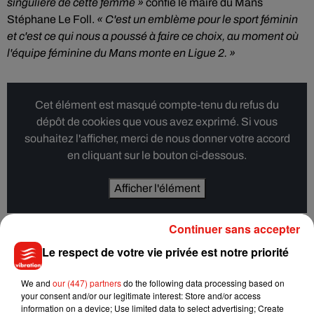
singulière de cette femme »
confié le maire du Mans
Stéphane Le Foll.
« C'est un emblème pour le sport féminin
et c'est ce qui nous a poussé à faire ce choix, au moment où
l'équipe féminine du Mans monte en Ligue 2. »
Cet élément est masqué compte-tenu du refus du
dépôt de cookies que vous avez exprimé. Si vous
souhaitez l'afficher, merci de nous donner votre accord
en cliquant sur le bouton ci-dessous.
Afficher l'élément
Continuer sans accepter
Le respect de votre vie privée est notre priorité
Un "crunch" au Mans prochainement
We and
our (447) partners
do the following data processing based on
your consent and/or our legitimate interest: Store and/or access
information on a device; Use limited data to select advertising; Create