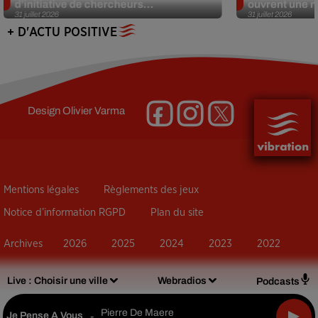
d’initiative de chercheurs...
ouvrent une no
31 juillet 2026
31 juillet 2026
+ D'ACTU POSITIVE
Design
Olivier Varma
Mentions légales
Règlements des jeux
Notice d’information RGPD
Plan du site
Archives
2026
2025
2024
2023
2022
Live :
Choisir une ville
Webradios
Podcasts
Pierre De Maere
Je Pense A Vous
-