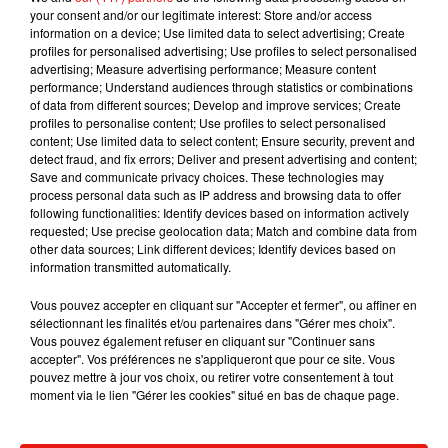
your consent and/or our legitimate interest: Store and/or access
information on a device; Use limited data to select advertising; Create
profiles for personalised advertising; Use profiles to select personalised
advertising; Measure advertising performance; Measure content
performance; Understand audiences through statistics or combinations
of data from different sources; Develop and improve services; Create
Musique
profiles to personalise content; Use profiles to select personalised
content; Use limited data to select content; Ensure security, prevent and
detect fraud, and fix errors; Deliver and present advertising and content;
Save and communicate privacy choices. These technologies may
Julien Lieb s’essaye à la vie de chatelain
process personal data such as IP address and browsing data to offer
dans son nouveau clip
following functionalities: Identify devices based on information actively
7 août 2026
requested; Use precise geolocation data; Match and combine data from
other data sources; Link different devices; Identify devices based on
information transmitted automatically.
Vous pouvez accepter en cliquant sur "Accepter et fermer", ou affiner en
Madonna sort enfin le remix de « Love
sélectionnant les finalités et/ou partenaires dans "Gérer mes choix".
Sensation » avec Kylie Minogue
Vous pouvez également refuser en cliquant sur "Continuer sans
7 août 2026
accepter". Vos préférences ne s'appliqueront que pour ce site. Vous
pouvez mettre à jour vos choix, ou retirer votre consentement à tout
moment via le lien "Gérer les cookies" situé en bas de chaque page.