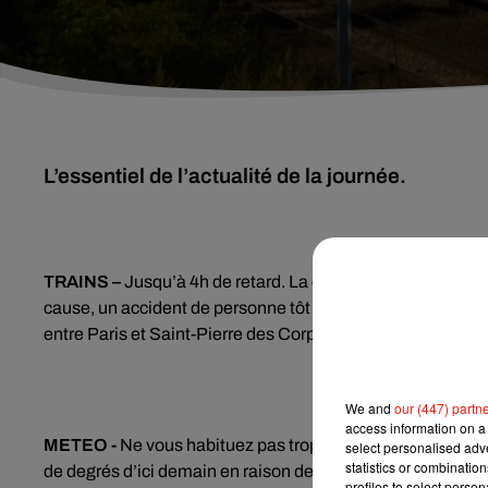
TRAINS –
Jusqu’à 4h de retard. La circulation des trains 
cause, un accident de personne tôt ce matin au sud de la 
entre Paris et Saint-Pierre des Corps, le trafic des trains 
We and
our (447) partn
access information on a 
METEO -
Ne vous habituez pas trop vite à la douceur des 
select personalised ad
statistics or combinatio
de degrés d’ici demain en raison de l’arrivée d’une masse d’
profiles to select person