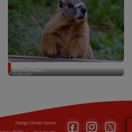
Des marmottes sur OnlyFans : la drôle d’initiative
de chercheurs...
31 juillet 2026
Design
Olivier Varma