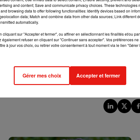
ertising and content; Save and communicate privacy choices. These technologies
and browsing data to offer following functionalities: Identify devices based on infor
eolocation data; Match and combine data from other data sources; Link different de
nsmitted automatically.
 ses 30 ans cette année. Pendant trois jours, vous pouvez faire 
cliquant sur "Accepter et fermer", ou affiner en sélectionnant les finalités et/ou pa
voyant DON au 92110 pour donner 10 euros. La dernière enquête 
 également refuser en cliquant sur "Continuer sans accepter". Vos préférences ne 
tre à jour vos choix, ou retirer votre consentement à tout moment via le lien "Gérer 
es reçues sur le VIH chez les jeunes.
Gérer mes choix
Accepter et fermer
etit prix. Le Printemps du Cinéma est de retour ce week-end. De
uros, sauf pour les séances spéciales comme la 3D ou en IMAX.