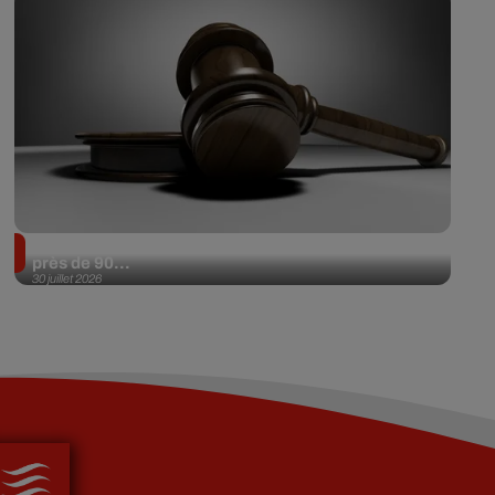
Il achète une veste 3 dollars en friperie et la revend
près de 90...
30 juillet 2026