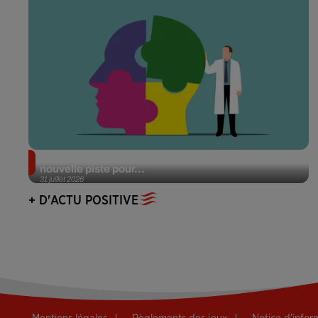
Alzheimer : des chercheurs japonais ouvrent une
nouvelle piste pour...
31 juillet 2026
+ D'ACTU POSITIVE