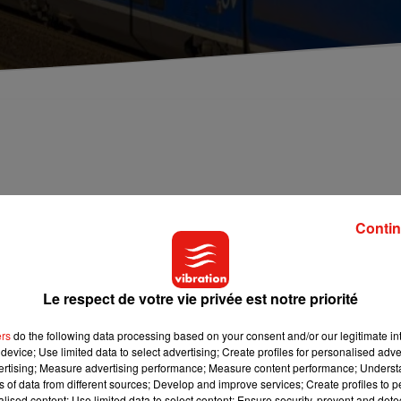
Contin
très perturbée aujourd’hui entre Paris, la Bretagne et Bordeaux. E
capitale. Après avoir été totalement interrompu dans les deux se
a progressivement repris dans la matinée.
Le respect de votre vie privée est notre priorité
ers
do the following data processing based on your consent and/or our legitimate int
device; Use limited data to select advertising; Create profiles for personalised adver
températures de ces derniers jours. Nous allons perdre une diza
vertising; Measure advertising performance; Measure content performance; Unders
ns of data from different sources; Develop and improve services; Create profiles to 
air polaire maritime. A Tours par exemple, il fera entre 5 et 12
alised content; Use limited data to select content; Ensure security, prevent and detect