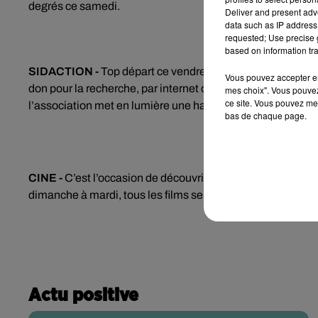
degrés ce samedi.
Deliver and present adv
data such as IP address 
requested; Use precise g
based on information tra
SIDACTION -
Top départ ce vendredi du Sidaction qui fête
Vous pouvez accepter en 
don pour la recherche, par internet ou par un SMS, en en
mes choix". Vous pouvez
ce site. Vous pouvez met
l’association met en lumière une hausse alarmante des idé
bas de chaque page.
CINE -
C’est l’occasion de découvrir les derniers films à p
dimanche à mardi, tous les films seront accessibles à 5 e
Actu positive