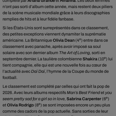
complété par
Ariana Grande
et
Rihanna
. Les deux femmes
n’ont pas sorti d’album cette année, mais restent deux piliers
de la scène musicale mondiale grâce à leurs discographies
remplies de hits et à leur fidèle fanbase.
Si les États-Unis sont surreprésentés dans ce classement,
des petites exceptions viennent dynamiter la suprématie
e
américaine. La Britannique
Olivia Dean
(4
) entre dans ce
classement avec panache, après avoir imposé sa soul
solaire avec son dernier album
The Art of Loving,
sorti en
e
septembre dernier. La taulière colombienne
Shakira
(10
) lui
tient compagnie, elle qui est une nouvelle fois au cœur de
l’actualité avec
Daï Daï
, l’hymne de la Coupe du monde de
football.
Le classement est complété par celles qui ont fait la pop de
2026. Avec leurs albums respectifs
Man’s Best Friend
et
you
e
seem pretty sad for a girl so in love,
Sabrina Carpenter
(6
)
e
et
Olivia Rodrigo
(8
) se sont imposées encore un peu plus
comme des cadors de la pop actuelle. Sans sorties de leur