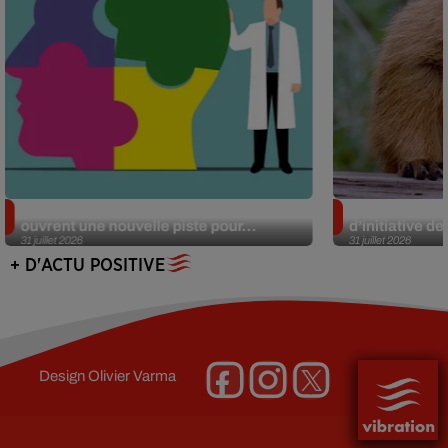
Alzheimer : des chercheurs japonais
Des marmottes
ouvrent une nouvelle piste pour...
d’initiative d
31 juillet 2026
31 juillet 2026
+ D'ACTU POSITIVE
Design
Olivier Varma