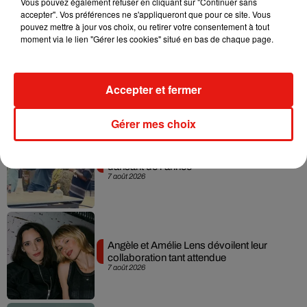
Vous pouvez également refuser en cliquant sur "Continuer sans
accepter". Vos préférences ne s'appliqueront que pour ce site. Vous
pouvez mettre à jour vos choix, ou retirer votre consentement à tout
moment via le lien "Gérer les cookies" situé en bas de chaque page.
Madonna sort enfin le remix de « Love
Sensation » avec Kylie Minogue
7 août 2026
Accepter et fermer
Gérer mes choix
Tayc et Didi B dévoilent le single le plus
dansant de l’année
7 août 2026
Angèle et Amélie Lens dévoilent leur
collaboration tant attendue
7 août 2026