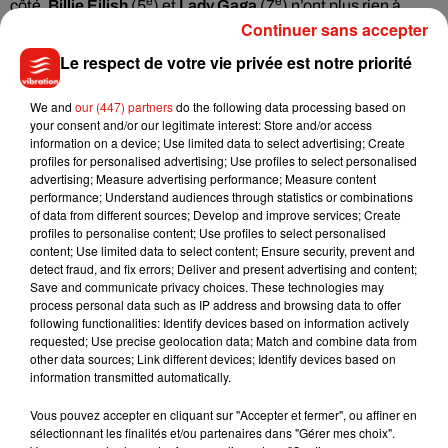
e
e
côté,
Billie Eilish
(5
) et
Lady Gaga
(7
) n’ont plus rien à
Continuer sans accepter
prouver pour faire partie de ce classement.
Le respect de votre vie privée est notre priorité
Cet élément est masqué compte-tenu du refus du
We and
our (447) partners
do the following data processing based on
your consent and/or our legitimate interest: Store and/or access
dépôt de cookies que vous avez exprimé. Si vous
information on a device; Use limited data to select advertising; Create
souhaitez l'afficher, merci de nous donner votre accord
profiles for personalised advertising; Use profiles to select personalised
en cliquant sur le bouton ci-dessous.
advertising; Measure advertising performance; Measure content
performance; Understand audiences through statistics or combinations
of data from different sources; Develop and improve services; Create
Afficher l'élément
profiles to personalise content; Use profiles to select personalised
content; Use limited data to select content; Ensure security, prevent and
detect fraud, and fix errors; Deliver and present advertising and content;
Save and communicate privacy choices. These technologies may
process personal data such as IP address and browsing data to offer
following functionalities: Identify devices based on information actively
Musique
requested; Use precise geolocation data; Match and combine data from
other data sources; Link different devices; Identify devices based on
information transmitted automatically.
Julien Lieb s’essaye à la vie de chatelain
Vous pouvez accepter en cliquant sur "Accepter et fermer", ou affiner en
dans son nouveau clip
sélectionnant les finalités et/ou partenaires dans "Gérer mes choix".
7 août 2026