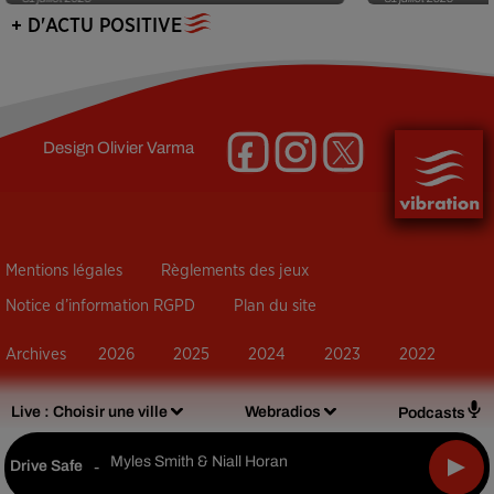
+ D'ACTU POSITIVE
Design
Olivier Varma
Mentions légales
Règlements des jeux
Notice d’information RGPD
Plan du site
Archives
2026
2025
2024
2023
2022
Live :
Choisir une ville
Webradios
Podcasts
Myles Smith & Niall Horan
Drive Safe
-