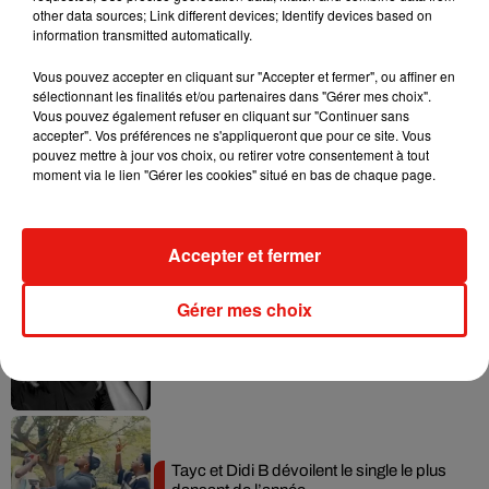
other data sources; Link different devices; Identify devices based on
information transmitted automatically.
Vous pouvez accepter en cliquant sur "Accepter et fermer", ou affiner en
sélectionnant les finalités et/ou partenaires dans "Gérer mes choix".
Musique
Vous pouvez également refuser en cliquant sur "Continuer sans
accepter". Vos préférences ne s'appliqueront que pour ce site. Vous
pouvez mettre à jour vos choix, ou retirer votre consentement à tout
moment via le lien "Gérer les cookies" situé en bas de chaque page.
Julien Lieb s’essaye à la vie de chatelain
dans son nouveau clip
7 août 2026
Accepter et fermer
Gérer mes choix
Madonna sort enfin le remix de « Love
Sensation » avec Kylie Minogue
7 août 2026
Tayc et Didi B dévoilent le single le plus