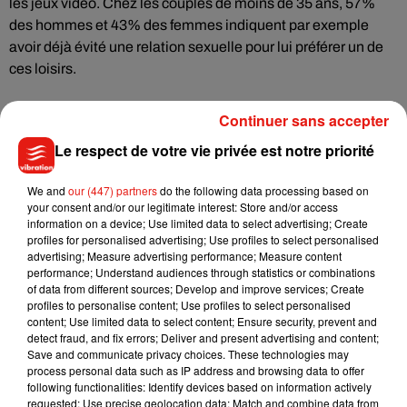
les jeux vidéo. Chez les couples de moins de 35 ans, 57%
des hommes et 43% des femmes indiquent par exemple
avoir déjà évité une relation sexuelle pour lui préférer un de
ces loisirs.
Continuer sans accepter
La situation n'est pas forcément mal vécue par tout le
Le respect de votre vie privée est notre priorité
monde. 49% de Français estiment qu'il peuvent vivre avec
quelqu'un avec qui ils ne font plus l'amour. 69% des femmes
We and
our (447) partners
do the following data processing based on
your consent and/or our legitimate interest: Store and/or access
estiment que l'absence de relations sexuelles ne serait pas
information on a device; Use limited data to select advertising; Create
difficile à vivre, mais seulement 48% des hommes. Ces
profiles for personalised advertising; Use profiles to select personalised
derniers sont d'ailleurs 60% à ressentir un manque en cas
advertising; Measure advertising performance; Measure content
performance; Understand audiences through statistics or combinations
d'abstinence prolongée, contre 30% des femmes.
of data from different sources; Develop and improve services; Create
profiles to personalise content; Use profiles to select personalised
content; Use limited data to select content; Ensure security, prevent and
Étude Ifop pour LELO réalisée par questionnaire auto-
detect fraud, and fix errors; Deliver and present advertising and content;
Save and communicate privacy choices. These technologies may
administré en ligne du 29 décembre 2023 au 2 janvier 2024
process personal data such as IP address and browsing data to offer
auprès d’un échantillon de 1 911 personnes, représentatif de
following functionalities: Identify devices based on information actively
la population française âgée de 18 ans et plus
requested; Use precise geolocation data; Match and combine data from