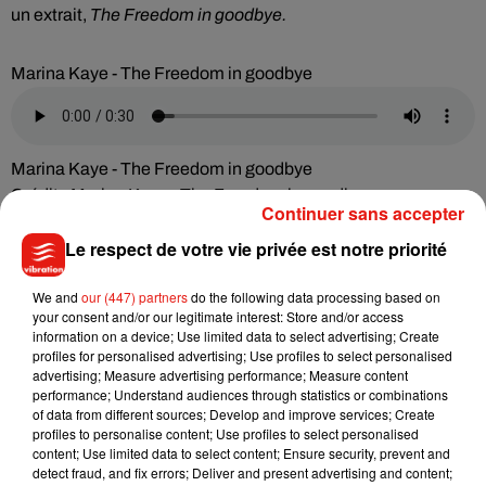
un extrait,
The Freedom in goodbye.
Marina Kaye - The Freedom in goodbye
Marina Kaye - The Freedom in goodbye
Crédit :
Marina Kaye - The Freedom in goodbye
Continuer sans accepter
Le respect de votre vie privée est notre priorité
Parmi les autres sorties de ce 15 mars, notons Boris Way. Le
DJ et producteur français avait connu une année 2023
We and
our (447) partners
do the following data processing based on
couronnée de succès avec notamment Lose My Mind. Il
your consent and/or our legitimate interest: Store and/or access
information on a device; Use limited data to select advertising; Create
revient aujourd’hui avec
Someone to be mine.
profiles for personalised advertising; Use profiles to select personalised
advertising; Measure advertising performance; Measure content
performance; Understand audiences through statistics or combinations
Boris way - Someone to be mine
of data from different sources; Develop and improve services; Create
profiles to personalise content; Use profiles to select personalised
content; Use limited data to select content; Ensure security, prevent and
detect fraud, and fix errors; Deliver and present advertising and content;