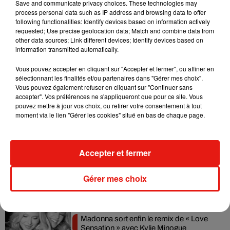
Save and communicate privacy choices. These technologies may
Boris way - Someone to be mine
process personal data such as IP address and browsing data to offer
Crédit :
Boris way - Someone to be mine
following functionalities: Identify devices based on information actively
requested; Use precise geolocation data; Match and combine data from
other data sources; Link different devices; Identify devices based on
information transmitted automatically.
La chronique est à écouter tous les vendredis à 17h30 sur
Vibration
Vous pouvez accepter en cliquant sur "Accepter et fermer", ou affiner en
sélectionnant les finalités et/ou partenaires dans "Gérer mes choix".
Vous pouvez également refuser en cliquant sur "Continuer sans
accepter". Vos préférences ne s'appliqueront que pour ce site. Vous
pouvez mettre à jour vos choix, ou retirer votre consentement à tout
Musique
moment via le lien "Gérer les cookies" situé en bas de chaque page.
Julien Lieb s’essaye à la vie de chatelain
Accepter et fermer
dans son nouveau clip
7 août 2026
Gérer mes choix
Madonna sort enfin le remix de « Love
Sensation » avec Kylie Minogue