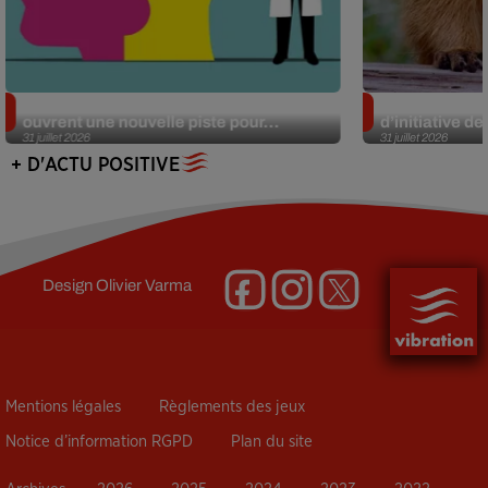
Alzheimer : des chercheurs japonais
Des marmottes
ouvrent une nouvelle piste pour...
d’initiative d
31 juillet 2026
31 juillet 2026
+ D'ACTU POSITIVE
Design
Olivier Varma
Mentions légales
Règlements des jeux
Notice d’information RGPD
Plan du site