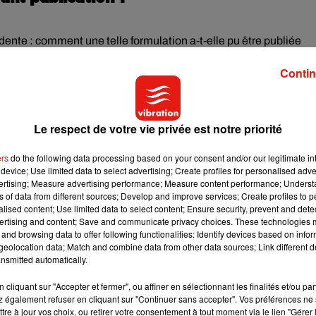
dente : comment une telle formulation a-t-elle pu être publiée
nuels scolaires ne sont-ils pas censés faire l’objet d’un contrô
Contin
nuancée qu’il n’y paraît. Oui, les manuels sont encadrés par la lo
t par une autorité publique.
Le respect de votre vie privée est notre priorité
anuels utilisés en classe soient conformes aux programmes
on vise à garantir la cohérence pédagogique, le respect des
ers
do the following data processing based on your consent and/or our legitimate int
device; Use limited data to select advertising; Create profiles for personalised adver
vertising; Measure advertising performance; Measure content performance; Unders
ns of data from different sources; Develop and improve services; Create profiles to 
e contrôle préalable systématique de chaque contenu. Il n’exis
alised content; Use limited data to select content; Ensure security, prevent and detect
 publication. En clair, aucune autorité ne relit chaque phrase avant
ertising and content; Save and communicate privacy choices. These technologies
and browsing data to offer following functionalities: Identify devices based on infor
eolocation data; Match and combine data from other data sources; Link different de
nsmitted automatically.
r les éditeurs. Ceux-ci soumettent leurs manuscrits à des
cliquant sur "Accepter et fermer", ou affiner en sélectionnant les finalités et/ou pa
gogues et parfois d’experts disciplinaires. Ces comités évalu
 également refuser en cliquant sur "Continuer sans accepter". Vos préférences ne 
tent de détecter les erreurs factuelles.
tre à jour vos choix, ou retirer votre consentement à tout moment via le lien "Gérer 