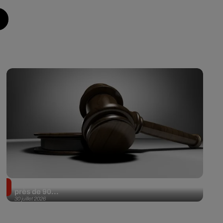
Il achète une veste 3 dollars en friperie et la revend
près de 90...
30 juillet 2026