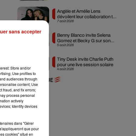
Angèle et Amélie Lens
dévoilent leur collaboration tant
7 août 2026
attendue
le
uer sans accepter
i…
Benny Blanco invite Selena
Gomez et Becky G sur son
5 août 2026
nouveau single
Tiny Desk invite Charlie Puth
pour une live session solaire
erest: Store and/or
4 août 2026
tising; Use profiles to
tand audiences through
+ DE MUSIQUE
personalise content; Use
te
 fraud, and fix errors;
 may process personal
mation actively
vices; Identify devices
rtenaires dans "Gérer
ent
s'appliqueront que pour
les cookies" situé en