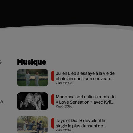
s
Musique
Julien Lieb s’essaye à la vie de
chatelain dans son nouveau
7 août 2026
clip
Madonna sort enfin le remix de
la
« Love Sensation » avec Kylie
7 août 2026
Minogue
Tayc et Didi B dévoilent le
single le plus dansant de
7 août 2026
l’année