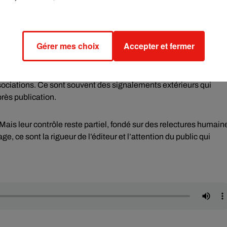
electeurs ne peuvent pas toujours anticiper toutes les connotations
ulations, surtout lorsqu’elles touchent à des sujets géopolitique
Gérer mes choix
Accepter et fermer
xhaustif.
stème repose largement sur la responsabilité éditoriale et sur la
sociations. Ce sont souvent des signalements extérieurs qui
rès publication.
 Mais leur contrôle reste partiel, fondé sur des relectures humain
ge, ce sont la rigueur de l’éditeur et l’attention du public qui