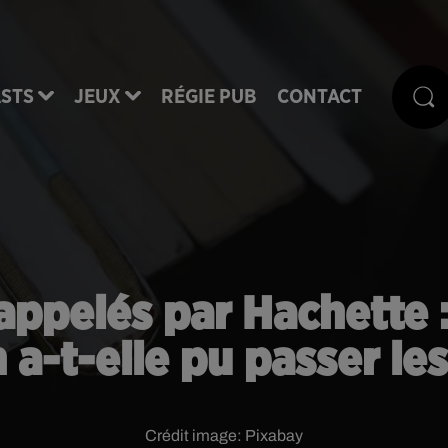
STS
JEUX
RÉGIE PUB
CONTACT
rappelés par Hachette 
 a-t-elle pu passer les
Crédit image:
Pixabay