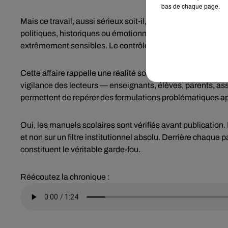
bas de chaque page.
Mais ce travail, aussi sérieux soit-il, a ses limites. Les r
politiques, historiques ou émotionnelles de certaines form
extrêmement sensibles. Le contrôle est global, mais pas e
Cette affaire rappelle une réalité souvent méconnue : le sy
vigilance des lecteurs — enseignants, élèves, parents, as
permettent de repérer des formulations problématiques ap
Oui, les manuels scolaires sont vérifiés avant publication.
et non sur un filtre institutionnel absolu. Derrière chaque pa
constituent le véritable garde-fou.
Réécoutez la chronique :