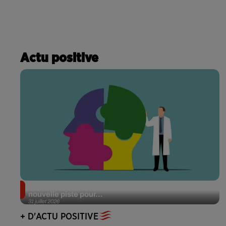
Actu positive
Alzheimer : des chercheurs japonais ouvrent une
nouvelle piste pour...
31 juillet 2026
+ D'ACTU POSITIVE