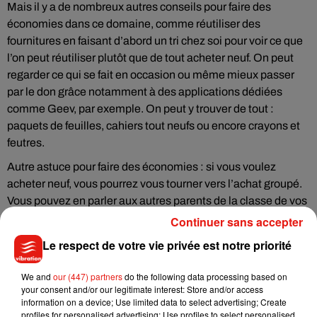
Mais il y a de nombreux autres conseils pour faire des
économies dans ce domaine, comme réutiliser des
fournitures en faisant d’abord un tri chez soi pour voir ce que
l’on peut réutiliser plutôt que de tout acheter neuf. On peut
regarder ce qui se fait en occasion ou même mieux passer
par le don grâce notamment à des applications dédiées
comme Geev, par exemple. On peut y trouver de tout :
paquets de feuilles, cahiers tout neufs ou encore crayons et
feutres.
Autre astuce pour faire des économies : si vous voulez
acheter neuf, vous pourrez vous tourner vers l’achat groupé.
Vous pouvez en parler aux autres parents de la classe de vos
enfants et aux représentants des parents d’élèves pour
Continuer sans accepter
mettre en place des achats groupés au niveau de la classe
Le respect de votre vie privée est notre priorité
voire de l’école.
We and
our (447) partners
do the following data processing based on
your consent and/or our legitimate interest: Store and/or access
information on a device; Use limited data to select advertising; Create
profiles for personalised advertising; Use profiles to select personalised