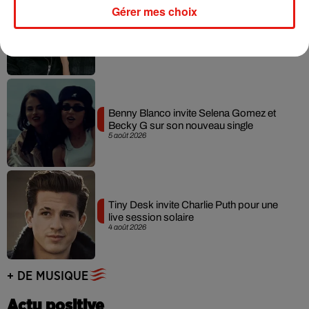
Gérer mes choix
Angèle et Amélie Lens dévoilent leur
collaboration tant attendue
7 août 2026
Benny Blanco invite Selena Gomez et
Becky G sur son nouveau single
5 août 2026
Tiny Desk invite Charlie Puth pour une
live session solaire
4 août 2026
+ DE MUSIQUE
Actu positive