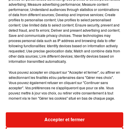
Musique
advertising; Measure advertising performance; Measure content
performance; Understand audiences through statistics or combinations
of data from different sources; Develop and improve services; Create
profiles to personalise content; Use profiles to select personalised
Julien Lieb s’essaye à la vie de chatelain
content; Use limited data to select content; Ensure security, prevent and
dans son nouveau clip
detect fraud, and fix errors; Deliver and present advertising and content;
7 août 2026
Save and communicate privacy choices. These technologies may
process personal data such as IP address and browsing data to offer
following functionalities: Identify devices based on information actively
requested; Use precise geolocation data; Match and combine data from
other data sources; Link different devices; Identify devices based on
Madonna sort enfin le remix de « Love
information transmitted automatically.
Sensation » avec Kylie Minogue
7 août 2026
Vous pouvez accepter en cliquant sur "Accepter et fermer", ou affiner en
sélectionnant les finalités et/ou partenaires dans "Gérer mes choix".
Vous pouvez également refuser en cliquant sur "Continuer sans
accepter". Vos préférences ne s'appliqueront que pour ce site. Vous
pouvez mettre à jour vos choix, ou retirer votre consentement à tout
moment via le lien "Gérer les cookies" situé en bas de chaque page.
Tayc et Didi B dévoilent le single le plus
dansant de l’année
7 août 2026
Accepter et fermer