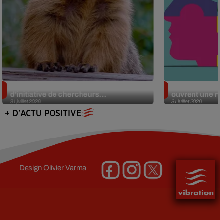
Des marmottes sur OnlyFans : la drôle
Alzheimer : d
d’initiative de chercheurs...
ouvrent une no
31 juillet 2026
31 juillet 2026
+ D'ACTU POSITIVE
Design
Olivier Varma