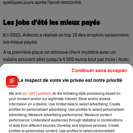
quelques jours après l'avoir rencontré.
Les jobs d'été les mieux payés
En 2023, Adecco a réalisé un top 15 des emplois saisonniers
les mieux payés.
À la première place on retrouve client mystère avec un
salaire pouvant aller jusqu’à 4 500 euros brut par mois ! Avec
ce salaire, pas sûr qu’il reste encore beaucoup de postes de
Continuer sans accepter
client mystère à pourvoir pour cet été. Arrive en deuxième
Le respect de votre vie privée est notre priorité
position voiturier, et les pourboires qui vont avec. Péager en
troisième position suivi de Barman et Plagiste.
We and
our (447) partners
do the following data processing based on
On retrouve en septième position animateur festival et en
your consent and/or our legitimate interest: Store and/or access
information on a device; Use limited data to select advertising; Create
neuvième position, mascotte, en espérant que le costume ne
profiles for personalised advertising; Use profiles to select personalised
tienne pas trop chaud !
advertising; Measure advertising performance; Measure content
performance; Understand audiences through statistics or combinations
of data from different sources; Develop and improve services; Create
profiles to personalise content; Use profiles to select personalised