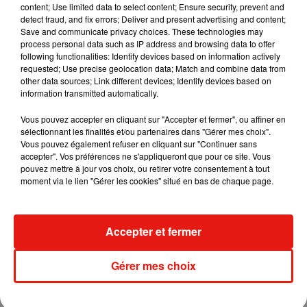
content; Use limited data to select content; Ensure security, prevent and
detect fraud, and fix errors; Deliver and present advertising and content;
Save and communicate privacy choices. These technologies may
process personal data such as IP address and browsing data to offer
following functionalities: Identify devices based on information actively
requested; Use precise geolocation data; Match and combine data from
other data sources; Link different devices; Identify devices based on
information transmitted automatically.
Vous pouvez accepter en cliquant sur "Accepter et fermer", ou affiner en
sélectionnant les finalités et/ou partenaires dans "Gérer mes choix".
Vous pouvez également refuser en cliquant sur "Continuer sans
accepter". Vos préférences ne s'appliqueront que pour ce site. Vous
pouvez mettre à jour vos choix, ou retirer votre consentement à tout
moment via le lien "Gérer les cookies" situé en bas de chaque page.
Musique
Accepter et fermer
Benny Blanco invite Selena Gomez et
Gérer mes choix
Becky G sur son nouveau single
5 août 2026