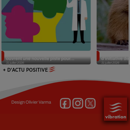
Alzheimer : des chercheurs japonais
Des marmottes
ouvrent une nouvelle piste pour...
d’initiative d
31 juillet 2026
31 juillet 2026
+ D'ACTU POSITIVE
Design
Olivier Varma