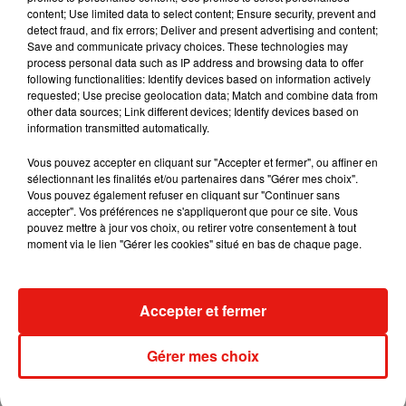
content; Use limited data to select content; Ensure security, prevent and
detect fraud, and fix errors; Deliver and present advertising and content;
Save and communicate privacy choices. These technologies may
Madonna sort enfin le remix de « Love
process personal data such as IP address and browsing data to offer
Sensation » avec Kylie Minogue
following functionalities: Identify devices based on information actively
7 août 2026
requested; Use precise geolocation data; Match and combine data from
other data sources; Link different devices; Identify devices based on
information transmitted automatically.
Vous pouvez accepter en cliquant sur "Accepter et fermer", ou affiner en
sélectionnant les finalités et/ou partenaires dans "Gérer mes choix".
Tayc et Didi B dévoilent le single le plus
Vous pouvez également refuser en cliquant sur "Continuer sans
dansant de l’année
accepter". Vos préférences ne s'appliqueront que pour ce site. Vous
7 août 2026
pouvez mettre à jour vos choix, ou retirer votre consentement à tout
moment via le lien "Gérer les cookies" situé en bas de chaque page.
Angèle et Amélie Lens dévoilent leur
Accepter et fermer
collaboration tant attendue
7 août 2026
Gérer mes choix