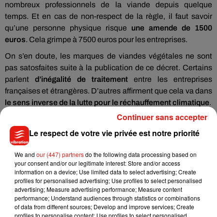
nombreux professionnels de la viande depuis quelque
temps. Et en cas de non-respect de la règle, il faut savoir
qu’une personne physique risque
une amende de 1500
euros
. Cela grimpe à 7500 euros pour les entreprises.
On s’en doute, les marques de viandes végétales ne sont
pas satosfaites suite à la publication de ce décret. Certains
parlent
d’inégalité de traitement
entre les entreprises
françaises et étrangères. D’autres affirment que cela va dans
le sens inverse de la lutte pour le réchauffement climatique
.
Continuer sans accepter
Le respect de votre vie privée est notre priorité
Musique
We and
our (447) partners
do the following data processing based on
your consent and/or our legitimate interest: Store and/or access
information on a device; Use limited data to select advertising; Create
profiles for personalised advertising; Use profiles to select personalised
Julien Lieb s’essaye à la vie de chatelain
advertising; Measure advertising performance; Measure content
dans son nouveau clip
performance; Understand audiences through statistics or combinations
7 août 2026
of data from different sources; Develop and improve services; Create
profiles to personalise content; Use profiles to select personalised