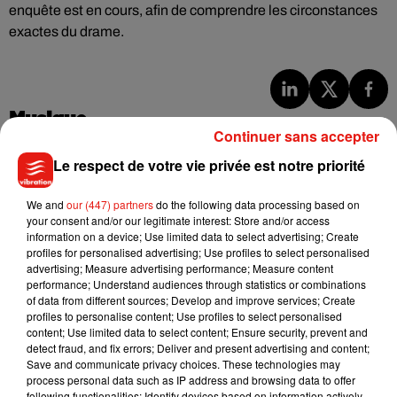
enquête est en cours, afin de comprendre les circonstances
exactes du drame.
Musique
Continuer sans accepter
Le respect de votre vie privée est notre priorité
Benny Blanco invite Selena Gomez et
Becky G sur son nouveau single
We and
our (447) partners
do the following data processing based on
5 août 2026
your consent and/or our legitimate interest: Store and/or access
information on a device; Use limited data to select advertising; Create
profiles for personalised advertising; Use profiles to select personalised
advertising; Measure advertising performance; Measure content
performance; Understand audiences through statistics or combinations
of data from different sources; Develop and improve services; Create
Tiny Desk invite Charlie Puth pour une
profiles to personalise content; Use profiles to select personalised
live session solaire
4 août 2026
content; Use limited data to select content; Ensure security, prevent and
detect fraud, and fix errors; Deliver and present advertising and content;
Save and communicate privacy choices. These technologies may
process personal data such as IP address and browsing data to offer
following functionalities: Identify devices based on information actively