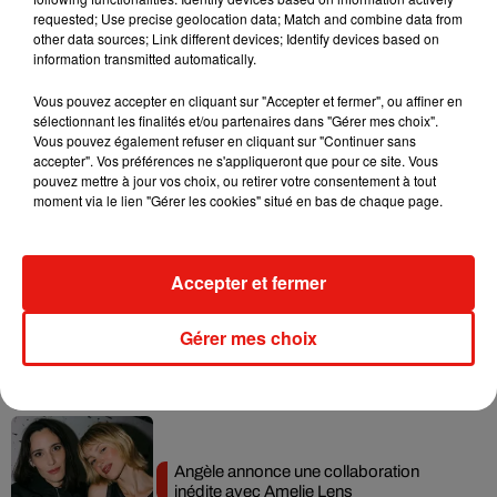
requested; Use precise geolocation data; Match and combine data from
Ariana Grande prendra une pause après
other data sources; Link different devices; Identify devices based on
sa tournée mondiale
information transmitted automatically.
4 août 2026
Vous pouvez accepter en cliquant sur "Accepter et fermer", ou affiner en
sélectionnant les finalités et/ou partenaires dans "Gérer mes choix".
Vous pouvez également refuser en cliquant sur "Continuer sans
accepter". Vos préférences ne s'appliqueront que pour ce site. Vous
Grand Corps Malade emmène Styleto
pouvez mettre à jour vos choix, ou retirer votre consentement à tout
en road-trip dans son nouveau clip
moment via le lien "Gérer les cookies" situé en bas de chaque page.
31 juillet 2026
Accepter et fermer
Ariana Grande se libère dans son nouvel
Gérer mes choix
album « Petals »
31 juillet 2026
Angèle annonce une collaboration
inédite avec Amelie Lens