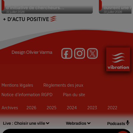
Des marmottes sur OnlyFans : la drôle
Alzheimer : d
d’initiative de chercheurs...
ouvrent une no
31 juillet 2026
31 juillet 2026
+ D'ACTU POSITIVE
Design
Olivier Varma
Mentions légales
Règlements des jeux
Notice d’information RGPD
Plan du site
Archives
2026
2025
2024
2023
2022
Live :
Choisir une ville
Webradios
Podcasts