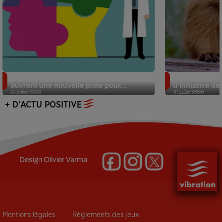
Alzheimer : des chercheurs japonais
Des marmottes
ouvrent une nouvelle piste pour...
d’initiative d
31 juillet 2026
31 juillet 2026
+ D'ACTU POSITIVE
Design
Olivier Varma
Mentions légales
Règlements des jeux