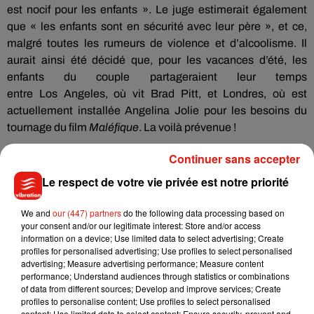
est nocif pour les enfants ».
Le juge estimerait également
que « les enfants sont en sécurité avec leur père », et ce,
malgré toutes les rumeurs de violence et d’alcoolisme.
Il
aurait ainsi été décidé que, pour les vacances d’été, les
enfants du couple partageraient leur temps
entre
Los
Angeles, où vit Brad Pitt, et Londres, où est
actuellement installée Angelina Jolie pour les besoins du
tournage du film
Maléfique
.
La voilà prévenue !
Continuer sans accepter
Le respect de votre vie privée est notre priorité
Musique
We and
our (447) partners
do the following data processing based on
your consent and/or our legitimate interest: Store and/or access
information on a device; Use limited data to select advertising; Create
Madonna sort enfin le remix de « Love
profiles for personalised advertising; Use profiles to select personalised
Sensation » avec Kylie Minogue
advertising; Measure advertising performance; Measure content
7 août 2026
performance; Understand audiences through statistics or combinations
of data from different sources; Develop and improve services; Create
profiles to personalise content; Use profiles to select personalised
content; Use limited data to select content; Ensure security, prevent and