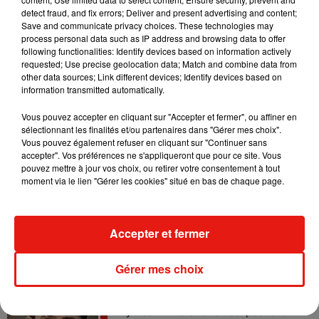
detect fraud, and fix errors; Deliver and present advertising and content;
Save and communicate privacy choices. These technologies may
Tayc et Didi B dévoilent le single le plus
process personal data such as IP address and browsing data to offer
dansant de l’année
following functionalities: Identify devices based on information actively
7 août 2026
requested; Use precise geolocation data; Match and combine data from
other data sources; Link different devices; Identify devices based on
information transmitted automatically.
Vous pouvez accepter en cliquant sur "Accepter et fermer", ou affiner en
Angèle et Amélie Lens dévoilent leur
sélectionnant les finalités et/ou partenaires dans "Gérer mes choix".
collaboration tant attendue
Vous pouvez également refuser en cliquant sur "Continuer sans
7 août 2026
accepter". Vos préférences ne s'appliqueront que pour ce site. Vous
pouvez mettre à jour vos choix, ou retirer votre consentement à tout
moment via le lien "Gérer les cookies" situé en bas de chaque page.
Benny Blanco invite Selena Gomez et
Becky G sur son nouveau single
Accepter et fermer
5 août 2026
Gérer mes choix
Tiny Desk invite Charlie Puth pour une