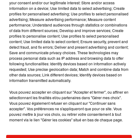
your consent and/or our legitimate interest: Store and/or access
information on a device; Use limited data to select advertising; Create
profiles for personalised advertising; Use profiles to select personalised
advertising; Measure advertising performance; Measure content
performance; Understand audiences through statistics or combinations
of data from different sources; Develop and improve services; Create
Musique
profiles to personalise content; Use profiles to select personalised
content; Use limited data to select content; Ensure security, prevent and
detect fraud, and fix errors; Deliver and present advertising and content;
Save and communicate privacy choices. These technologies may
Julien Lieb s’essaye à la vie de chatelain
process personal data such as IP address and browsing data to offer
dans son nouveau clip
following functionalities: Identify devices based on information actively
7 août 2026
requested; Use precise geolocation data; Match and combine data from
other data sources; Link different devices; Identify devices based on
information transmitted automatically.
Vous pouvez accepter en cliquant sur "Accepter et fermer", ou affiner en
Madonna sort enfin le remix de « Love
sélectionnant les finalités et/ou partenaires dans "Gérer mes choix".
Sensation » avec Kylie Minogue
Vous pouvez également refuser en cliquant sur "Continuer sans
7 août 2026
accepter". Vos préférences ne s'appliqueront que pour ce site. Vous
pouvez mettre à jour vos choix, ou retirer votre consentement à tout
moment via le lien "Gérer les cookies" situé en bas de chaque page.
Tayc et Didi B dévoilent le single le plus