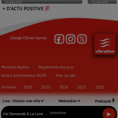
31 juillet 2026
31 juillet 2026
+ D'ACTU POSITIVE
Design
Olivier Varma
Mentions légales
Règlements des jeux
Notice d’information RGPD
Plan du site
Archives
2026
2025
2024
2023
2022
Live :
Choisir une ville
Webradios
Podcasts
Indochine
J'ai Demandé À La Lune
-