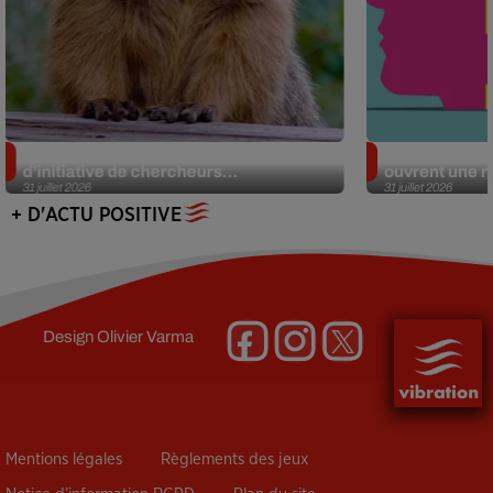
Des marmottes sur OnlyFans : la drôle
Alzheimer : d
d’initiative de chercheurs...
ouvrent une no
31 juillet 2026
31 juillet 2026
+ D'ACTU POSITIVE
Design
Olivier Varma
Mentions légales
Règlements des jeux