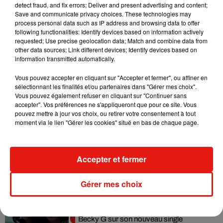
detect fraud, and fix errors; Deliver and present advertising and content;
Madonna sort enfin le remix de « Love
Save and communicate privacy choices. These technologies may
Sensation » avec Kylie Minogue
process personal data such as IP address and browsing data to offer
7 août 2026
following functionalities: Identify devices based on information actively
requested; Use precise geolocation data; Match and combine data from
other data sources; Link different devices; Identify devices based on
information transmitted automatically.
Tayc et Didi B dévoilent le single le plus
Vous pouvez accepter en cliquant sur "Accepter et fermer", ou affiner en
dansant de l’année
sélectionnant les finalités et/ou partenaires dans "Gérer mes choix".
7 août 2026
Vous pouvez également refuser en cliquant sur "Continuer sans
accepter". Vos préférences ne s'appliqueront que pour ce site. Vous
pouvez mettre à jour vos choix, ou retirer votre consentement à tout
moment via le lien "Gérer les cookies" situé en bas de chaque page.
Angèle et Amélie Lens dévoilent leur
collaboration tant attendue
Accepter et fermer
7 août 2026
Gérer mes choix
Benny Blanco invite Selena Gomez et
Becky G sur son nouveau single