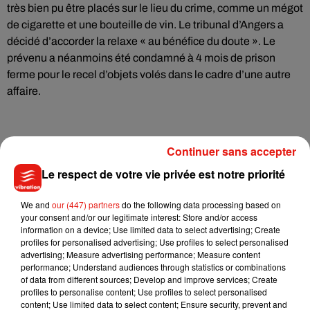
très bien pu être placés sur le lieu du crime, comme un mégot
de cigarette et une bouteille de vin. Le tribunal d’Angers a
décidé d’accorder la relaxe « au bénéfice du doute ». Le
prévenu a néanmoins été condamné à 4 mois de prison
ferme pour le recel d’objets volés dans le cadre d’une autre
affaire.
Continuer sans accepter
Le respect de votre vie privée est notre priorité
Musique
We and
our (447) partners
do the following data processing based on
your consent and/or our legitimate interest: Store and/or access
information on a device; Use limited data to select advertising; Create
Julien Lieb s’essaye à la vie de chatelain
profiles for personalised advertising; Use profiles to select personalised
dans son nouveau clip
advertising; Measure advertising performance; Measure content
7 août 2026
performance; Understand audiences through statistics or combinations
of data from different sources; Develop and improve services; Create
profiles to personalise content; Use profiles to select personalised
content; Use limited data to select content; Ensure security, prevent and