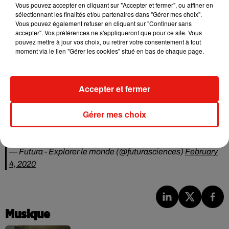
classique en apparence, ce pansement est en réalité très
Vous pouvez accepter en cliquant sur "Accepter et fermer", ou affiner en
intelligent puisqu'il détecte les infections en seulement 4
sélectionnant les finalités et/ou partenaires dans "Gérer mes choix".
Vous pouvez également refuser en cliquant sur "Continuer sans
heures.
accepter". Vos préférences ne s'appliqueront que pour ce site. Vous
pouvez mettre à jour vos choix, ou retirer votre consentement à tout
Et mieux encore, non seulement il détecte, mais il mesure
moment via le lien "Gérer les cookies" situé en bas de chaque page.
aussi l’intensité de l’infection et en fonction, le pansement
change de couleur. Pour le moment, le pansement a été
testé et il fonctionne. Quelques essais supplémentaires sont
Accepter et fermer
cependant nécessaires avant une éventuelle
commercialisation.
Gérer mes choix
Ce pansement intelligent détecte les infections et leur
intensité
https://t.co/8LvXmnbMLA
— Futura - Explorer le monde (@futurasciences)
February
4, 2020
Musique