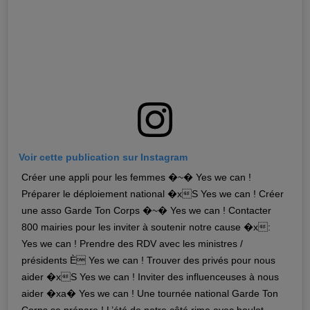
Voir cette publication sur Instagram
Créer une appli pour les femmes �~�️ Yes we can !
Préparer le déploiement national �xS Yes we can ! Créer
une asso Garde Ton Corps �~�️ Yes we can ! Contacter
800 mairies pour les inviter à soutenir notre cause �x:
Yes we can ! Prendre des RDV avec les ministres /
présidents È️ Yes we can ! Trouver des privés pour nous
aider �xS Yes we can ! Inviter des influenceuses à nous
aider �xa� Yes we can ! Une tournée national Garde Ton
Corps se prépare ! L’été de notre côté rime avec boulot