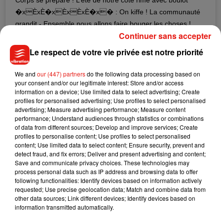
�xÈxÈ‍�xÈxÈxÈ‍�x� : On kiffe ! La communauté
grandit - Ensemble nous allons faire bouger les choses !
Continuer sans accepter
�x� Join The mouvement �x"Èx #gardetoncorps
#digitalmarketingexpert #numerique #digitalstrategy
Le respect de votre vie privée est notre priorité
#femmedinfluence #community #media #entrepreneuse
#femaleleadership #feminisme #positif #toutestpossible
We and
our (447) partners
do the following data processing based on
your consent and/or our legitimate interest: Store and/or access
#succes #goodvibes #motivation #opportunite #changement
information on a device; Use limited data to select advertising; Create
#entrepreunarial #frenchtech #reussir #numerique
profiles for personalised advertising; Use profiles to select personalised
#feminismisforeverybody #picoftheday #startup
advertising; Measure advertising performance; Measure content
performance; Understand audiences through statistics or combinations
#womenchangingtheworld #socialmedia #womenpowerment
of data from different sources; Develop and improve services; Create
profiles to personalise content; Use profiles to select personalised
Une publication partagée par
Garde Ton Corps
(@gardetoncorps) le
content; Use limited data to select content; Ensure security, prevent and
detect fraud, and fix errors; Deliver and present advertising and content;
Bonne nouvelle pour les hypocondriaques !
Save and communicate privacy choices. These technologies may
process personal data such as IP address and browsing data to offer
Si vous l’êtes ou si l’un de vos proches l’est, vous savez qu’un
following functionalities: Identify devices based on information actively
petit bobo peut se transformer en hospitalisation. Mais plus
requested; Use precise geolocation data; Match and combine data from
other data sources; Link different devices; Identify devices based on
pour longtemps !
Des chercheurs
viennent d’inventer un
information transmitted automatically.
pansement qui pourrait nous rendre bien des services :