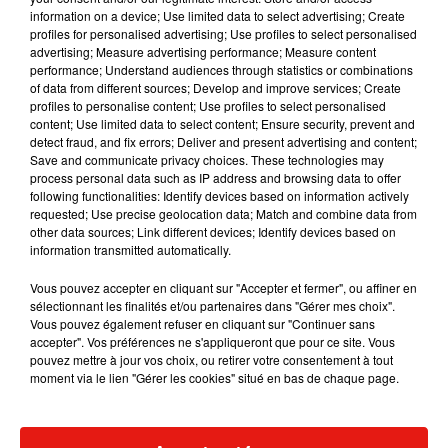
information on a device; Use limited data to select advertising; Create
profiles for personalised advertising; Use profiles to select personalised
advertising; Measure advertising performance; Measure content
performance; Understand audiences through statistics or combinations
Musique
of data from different sources; Develop and improve services; Create
profiles to personalise content; Use profiles to select personalised
content; Use limited data to select content; Ensure security, prevent and
detect fraud, and fix errors; Deliver and present advertising and content;
Julien Lieb s’essaye à la vie de chatelain
Save and communicate privacy choices. These technologies may
dans son nouveau clip
process personal data such as IP address and browsing data to offer
7 août 2026
following functionalities: Identify devices based on information actively
requested; Use precise geolocation data; Match and combine data from
other data sources; Link different devices; Identify devices based on
information transmitted automatically.
Madonna sort enfin le remix de « Love
Vous pouvez accepter en cliquant sur "Accepter et fermer", ou affiner en
Sensation » avec Kylie Minogue
sélectionnant les finalités et/ou partenaires dans "Gérer mes choix".
7 août 2026
Vous pouvez également refuser en cliquant sur "Continuer sans
accepter". Vos préférences ne s'appliqueront que pour ce site. Vous
pouvez mettre à jour vos choix, ou retirer votre consentement à tout
moment via le lien "Gérer les cookies" situé en bas de chaque page.
Tayc et Didi B dévoilent le single le plus
dansant de l’année