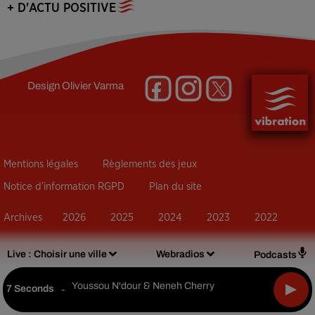
+ D'ACTU POSITIVE
Design
Olivier Varma
Mentions légales
Règlements des jeux
Notice d’information RGPD
Plan du site
Archives
2026
2025
2024
2023
2022
Live :
Choisir une ville
Webradios
Podcasts
Youssou N'dour & Neneh Cherry
7 Seconds
-