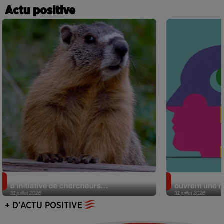
Actu positive
Des marmottes sur OnlyFans : la drôle
Alzheimer : d
d’initiative de chercheurs...
ouvrent une no
31 juillet 2026
31 juillet 2026
+ D'ACTU POSITIVE