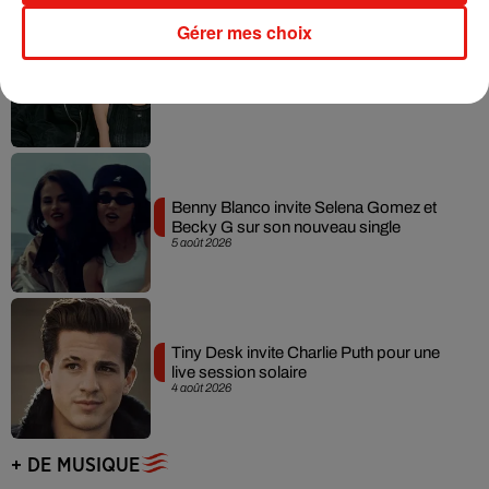
Gérer mes choix
Angèle et Amélie Lens dévoilent leur
collaboration tant attendue
7 août 2026
Benny Blanco invite Selena Gomez et
Becky G sur son nouveau single
5 août 2026
Tiny Desk invite Charlie Puth pour une
live session solaire
4 août 2026
+ DE MUSIQUE