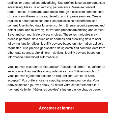
profiles for personalised advertising; Use profiles to select personalised
advertising; Measure advertising performance; Measure content
Musique
performance; Understand audiences through statistics or combinations
of data from different sources; Develop and improve services; Create
profiles to personalise content; Use profiles to select personalised
content; Use limited data to select content; Ensure security, prevent and
Julien Lieb s’essaye à la vie de chatelain
detect fraud, and fix errors; Deliver and present advertising and content;
dans son nouveau clip
Save and communicate privacy choices. These technologies may
7 août 2026
process personal data such as IP address and browsing data to offer
following functionalities: Identify devices based on information actively
requested; Use precise geolocation data; Match and combine data from
other data sources; Link different devices; Identify devices based on
information transmitted automatically.
Madonna sort enfin le remix de « Love
Sensation » avec Kylie Minogue
Vous pouvez accepter en cliquant sur "Accepter et fermer", ou affiner en
7 août 2026
sélectionnant les finalités et/ou partenaires dans "Gérer mes choix".
Vous pouvez également refuser en cliquant sur "Continuer sans
accepter". Vos préférences ne s'appliqueront que pour ce site. Vous
pouvez mettre à jour vos choix, ou retirer votre consentement à tout
moment via le lien "Gérer les cookies" situé en bas de chaque page.
Tayc et Didi B dévoilent le single le plus
dansant de l’année
7 août 2026
Accepter et fermer