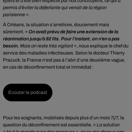
effets et a été bien respecté par nos concitoyens, ce qui a
permis d’éviter la déferlante qui venait de la région
parisienne
».
À Orléans, la situation s’améliore, doucement mais
sûrement. «
On avait prévu de faire une extension de la
réanimation jusqu’à 82 lits. Pour l’instant, on n’en a pas
besoin.
Mais on reste très vigilant
», nous explique le chef du
service des maladies infectieuses. Selon le docteur Thierry
Prazuck, la France n’est pas à l’abri d’une deuxième vague,
en cas de déconfinement total et immédiat :
Écouter le podcast
Pour les soignants, mobilisés depuis plus d’un mois 7j/7, la
question du déconfinement est essentielle. «
La solution
« tout le monde avec des masques », ça ne me choque pas.