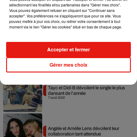
sélectionnant les finalités et/ou partenaires dans "Gérer mes choix".
Julien Lieb s’essaye à la vie de chatelain
Vous pouvez également refuser en cliquant sur "Continuer sans
dans son nouveau clip
accepter". Vos préférences ne s'appliqueront que pour ce site. Vous
7 août 2026
pouvez mettre à jour vos choix, ou retirer votre consentement à tout
moment via le lien "Gérer les cookies" situé en bas de chaque page.
Madonna sort enfin le remix de « Love
Accepter et fermer
Sensation » avec Kylie Minogue
7 août 2026
Gérer mes choix
Tayc et Didi B dévoilent le single le plus
dansant de l’année
7 août 2026
Angèle et Amélie Lens dévoilent leur
collaboration tant attendue