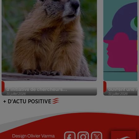
Des marmottes sur OnlyFans : la drôle
Alzheimer : d
d’initiative de chercheurs...
ouvrent une no
31 juillet 2026
31 juillet 2026
+ D'ACTU POSITIVE
Design
Olivier Varma