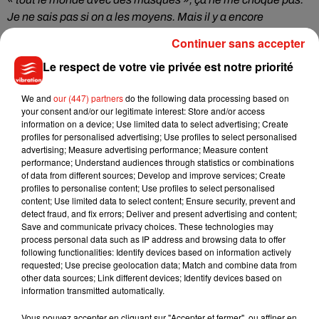
Je ne sais pas si on a les moyens. Mais il y a encore
beaucoup de chemin à faire, pour dire que l’on est sorti
Continuer sans accepter
d’affaire
».
Le respect de votre vie privée est notre priorité
Les soignants du
CHRO
, de leur côté, ont plus ou moins été
épargnés par la maladie. «
On a eu des cas, mais lorsque je
We and
our (447) partners
do the following data processing based on
compare avec des hôpitaux de la région parisienne, on en a
your consent and/or our legitimate interest: Store and/or access
information on a device; Use limited data to select advertising; Create
eu
6 ou 7 fois moins
parmi notre personnel
», assure Thierry
profiles for personalised advertising; Use profiles to select personalised
Prazuck, qui salue par ailleurs le soutien de la population.
advertising; Measure advertising performance; Measure content
«
On reçoit des dons d’entreprises, de particuliers, on sent le
performance; Understand audiences through statistics or combinations
of data from different sources; Develop and improve services; Create
soutien (…), et ça nous fait du bien
».
À noter qu’
une
profiles to personalise content; Use profiles to select personalised
cagnotte Leetchi a été lancée
par le CHR d’Orléans, pour
content; Use limited data to select content; Ensure security, prevent and
récolter des dons pour les soignants.
detect fraud, and fix errors; Deliver and present advertising and content;
Save and communicate privacy choices. These technologies may
process personal data such as IP address and browsing data to offer
following functionalities: Identify devices based on information actively
requested; Use precise geolocation data; Match and combine data from
other data sources; Link different devices; Identify devices based on
Musique
information transmitted automatically.
Vous pouvez accepter en cliquant sur "Accepter et fermer", ou affiner en