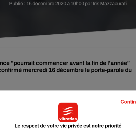
Publié : 16 décembre 2020 à 10h00 par Iris Mazzacurati
nce "pourrait commencer avant la fin de l'année"
 confirmé mercredi 16 décembre le porte-parole du
n de l'année", a expliqué sur BFMTV le secrétaire d'Etat, tout e
Contin
 21 décembre, puis par les autorités nationales, dont la haute
Le respect de votre vie privée est notre priorité