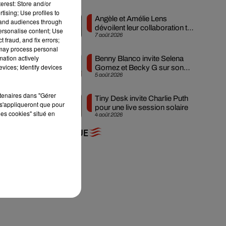
erest: Store and/or
tising; Use profiles to
Angèle et Amélie Lens
tand audiences through
dévoilent leur collaboration tant
personalise content; Use
7 août 2026
attendue
 fraud, and fix errors;
 may process personal
t
mation actively
Benny Blanco invite Selena
vices; Identify devices
Gomez et Becky G sur son
5 août 2026
nouveau single
rtenaires dans "Gérer
Tiny Desk invite Charlie Puth
s'appliqueront que pour
pour une live session solaire
les cookies" situé en
4 août 2026
+ DE MUSIQUE