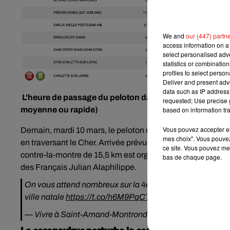
We and
our (447) partn
access information on a 
select personalised ad
statistics or combinatio
profiles to select person
Deliver and present adv
data such as IP address 
L'heure de passage du peloton dans le Loiret, dans les
requested; Use precise g
moyenne ou rapide)
based on information tra
Vous pouvez accepter en 
Demain, mardi 10 mars, le peloton repartira à 11h20 de Châ
mes choix". Vous pouvez
en traversant le Cher. Arrivée prévue là aussi vers 16h30,
ce site. Vous pouvez met
contre-la-montre de 15,5 km est organisé dans les rues d
bas de chaque page.
des Français Julian Alaphilippe.
On vous attend nombreux sur la 4e étape le 11 mars pour
ville natale
https://t.co/h6M9PgCTm3
— Vivre à Saint-Amand-Montrond (@SAM18200)
Februa