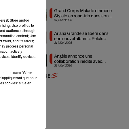
Grand Corps Malade emmène
Styleto en road-trip dans son
erest: Store and/or
31 juillet 2026
nouveau clip
tising; Use profiles to
tand audiences through
Ariana Grande se libère dans
personalise content; Use
son nouvel album « Petals »
 fraud, and fix errors;
31 juillet 2026
 may process personal
mation actively
vices; Identify devices
Angèle annonce une
collaboration inédite avec
31 juillet 2026
Amelie Lens
rtenaires dans "Gérer
+ DE MUSIQUE
s'appliqueront que pour
les cookies" situé en
u
sa