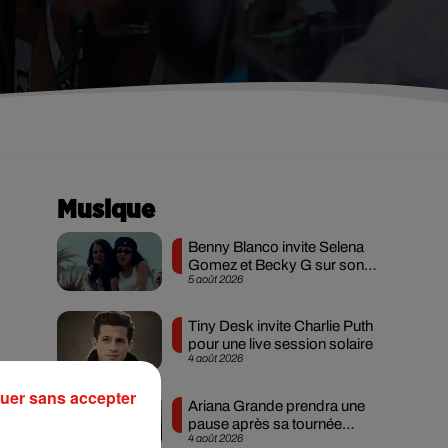
Musique
Benny Blanco invite Selena
Gomez et Becky G sur son
5 août 2026
nouveau single
Tiny Desk invite Charlie Puth
pour une live session solaire
4 août 2026
uer sans accepter
Ariana Grande prendra une
pause après sa tournée
4 août 2026
mondiale