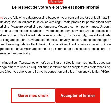
Le respect de votre vie privée est notre priorité
ers
do the following data processing based on your consent and/or our legitimate int
device; Use limited data to select advertising; Create profiles for personalised adver
vertising; Measure advertising performance; Measure content performance; Unders
ns of data from different sources; Develop and improve services; Create profiles to 
alised content; Use limited data to select content; Ensure security, prevent and detect
ertising and content; Save and communicate privacy choices. These technologies
and browsing data to offer following functionalities: Identify devices based on infor
 trois dernières colonnes (hypothèses d'une course lente,
eolocation data; Match and combine data from other data sources; Link different de
nsmitted automatically.
cliquant sur "Accepter et fermer", ou affiner en sélectionnant les finalités et/ou pa
lette-sur-Loing pour prendre la route de La Châtre, dans l’Indre,
 également refuser en cliquant sur "Continuer sans accepter". Vos préférences ne 
 après une étape longue de 214 km. Enfin, mercredi 11 mars, un
tre à jour vos choix, ou retirer votre consentement à tout moment via le lien "Gérer 
e Saint-Amand-Montrond, dans le Cher, sur les terres du choucho
 soutenir
@alafpolak1
notre champion �x:�x:�x: dans 
Gérer mes choix
Accepter et fermer
ry 20, 2020