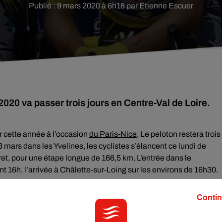
Publié : 9 mars 2020 à 6h18 par Etienne Escuer
020 va passer trois jours en Centre-Val de Loire.
r cette année à l’occasion
du Paris-Nice
. Le peloton restera trois
mars dans les Yvelines, les cyclistes s’élancent ce lundi de
et, pour une étape longue de 166,5 km. L’entrée dans le
16h, l’arrivée à Châlette-sur-Loing sur les environs de 16h30.
Contin