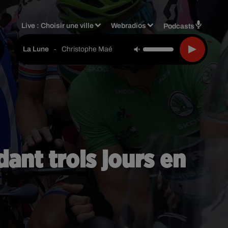
Live :
Choisir une ville
Webradios
Podcasts
-
Christophe Maé
La Lune
ant trois jours en