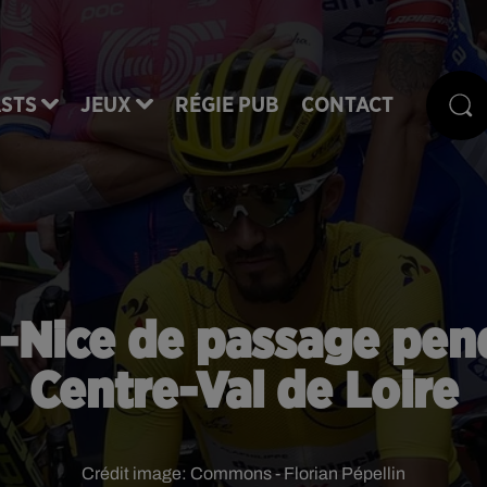
STS
JEUX
RÉGIE PUB
CONTACT
is-Nice de passage pend
Centre-Val de Loire
Crédit image:
Commons - Florian Pépellin