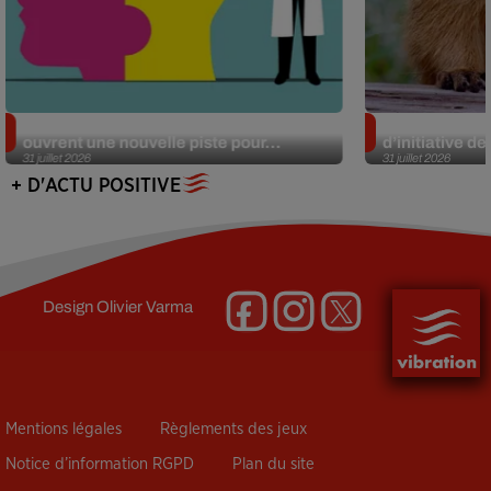
Alzheimer : des chercheurs japonais
Des marmottes
ouvrent une nouvelle piste pour...
d’initiative d
31 juillet 2026
31 juillet 2026
+ D'ACTU POSITIVE
Design
Olivier Varma
Mentions légales
Règlements des jeux
Notice d’information RGPD
Plan du site