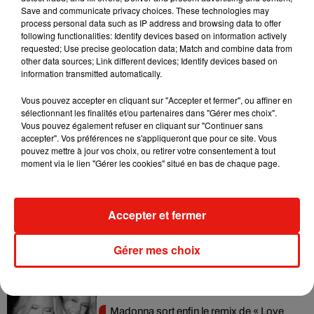
Save and communicate privacy choices. These technologies may
process personal data such as IP address and browsing data to offer
following functionalities: Identify devices based on information actively
requested; Use precise geolocation data; Match and combine data from
other data sources; Link different devices; Identify devices based on
information transmitted automatically.
Vous pouvez accepter en cliquant sur "Accepter et fermer", ou affiner en
sélectionnant les finalités et/ou partenaires dans "Gérer mes choix".
Vous pouvez également refuser en cliquant sur "Continuer sans
accepter". Vos préférences ne s'appliqueront que pour ce site. Vous
pouvez mettre à jour vos choix, ou retirer votre consentement à tout
moment via le lien "Gérer les cookies" situé en bas de chaque page.
Musique
Accepter et fermer
Julien Lieb s’essaye à la vie de chatelain
dans son nouveau clip
7 août 2026
Gérer mes choix
Madonna sort enfin le remix de « Love