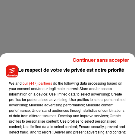
Continuer sans accepter
Le respect de votre vie privée est notre priorité
We and
our (447) partners
do the following data processing based on
your consent and/or our legitimate interest: Store and/or access
Des recettes en moins pour les clubs et
information on a device; Use limited data to select advertising; Create
associations
profiles for personalised advertising; Use profiles to select personalised
advertising; Measure advertising performance; Measure content
Si Alexis Chenu n’a que peu d’inquiétudes pour la situation
performance; Understand audiences through statistics or combinations
of data from different sources; Develop and improve services; Create
de son entreprise, il admet que
l’annulation de certains
profiles to personalise content; Use profiles to select personalised
événements va poser des problèmes.
« Ces courses sont
content; Use limited data to select content; Ensure security, prevent and
des sources de revenus pour les organisateurs, ça permet
detect fraud, and fix errors; Deliver and present advertising and content;