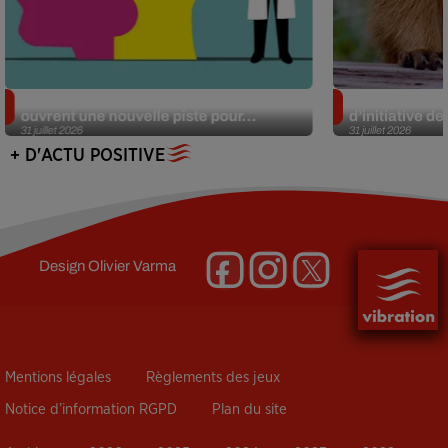
Alzheimer : des chercheurs japonais
Des marmottes
ouvrent une nouvelle piste pour...
d’initiative d
31 juillet 2026
31 juillet 2026
+ D'ACTU POSITIVE
Design
Olivier Varma
Mentions légales
Règlements des jeux
Notice d’information RGPD
Plan du site