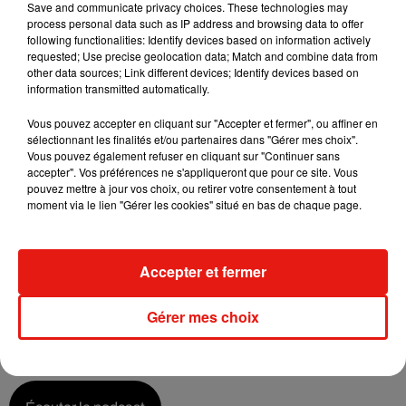
Save and communicate privacy choices. These technologies may
aux clubs de vivre, à des associations caritatives de
process personal data such as IP address and browsing data to offer
récupérer des fonds, etc. Et pour les collectivités, c’est le
following functionalities: Identify devices based on information actively
dynamisme d’une ville qui ne va pas s’afficher. »
requested; Use precise geolocation data; Match and combine data from
other data sources; Link different devices; Identify devices based on
information transmitted automatically.
Vous pouvez accepter en cliquant sur "Accepter et fermer", ou affiner en
Écouter le podcast
sélectionnant les finalités et/ou partenaires dans "Gérer mes choix".
Vous pouvez également refuser en cliquant sur "Continuer sans
accepter". Vos préférences ne s'appliqueront que pour ce site. Vous
pouvez mettre à jour vos choix, ou retirer votre consentement à tout
moment via le lien "Gérer les cookies" situé en bas de chaque page.
Un "running-boom" à la rentrée ?
Le gérant de Protiming veut toutefois
rester confiant pour
l’avenir.
« Les coureurs ont envie de se retrouver entre amis,
Accepter et fermer
participer à une fête, se changer les idées »,
confie Alexis
Chenu.
« On peut s’attendre à une espèce de running-boom,
Gérer mes choix
après être restés longtemps confinés ».