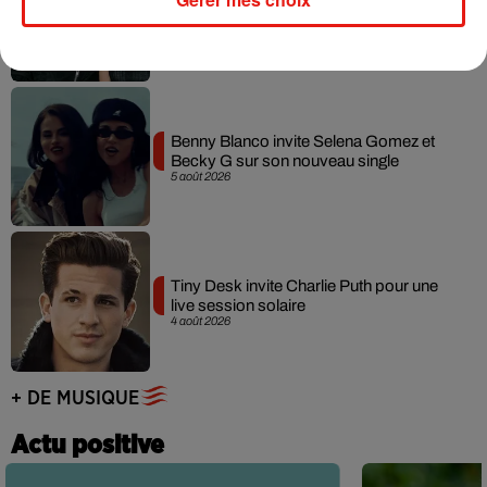
collaboration tant attendue
7 août 2026
Benny Blanco invite Selena Gomez et
Becky G sur son nouveau single
5 août 2026
Tiny Desk invite Charlie Puth pour une
live session solaire
4 août 2026
+ DE MUSIQUE
Actu positive