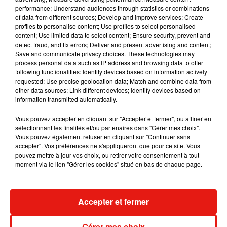
performance; Understand audiences through statistics or combinations
of data from different sources; Develop and improve services; Create
Julien Lieb s’essaye à la vie de chatelain
profiles to personalise content; Use profiles to select personalised
dans son nouveau clip
content; Use limited data to select content; Ensure security, prevent and
7 août 2026
detect fraud, and fix errors; Deliver and present advertising and content;
Save and communicate privacy choices. These technologies may
process personal data such as IP address and browsing data to offer
following functionalities: Identify devices based on information actively
requested; Use precise geolocation data; Match and combine data from
other data sources; Link different devices; Identify devices based on
Madonna sort enfin le remix de « Love
information transmitted automatically.
Sensation » avec Kylie Minogue
7 août 2026
Vous pouvez accepter en cliquant sur "Accepter et fermer", ou affiner en
sélectionnant les finalités et/ou partenaires dans "Gérer mes choix".
Vous pouvez également refuser en cliquant sur "Continuer sans
accepter". Vos préférences ne s'appliqueront que pour ce site. Vous
pouvez mettre à jour vos choix, ou retirer votre consentement à tout
Tayc et Didi B dévoilent le single le plus
moment via le lien "Gérer les cookies" situé en bas de chaque page.
dansant de l’année
7 août 2026
Accepter et fermer
Gérer mes choix
Angèle et Amélie Lens dévoilent leur