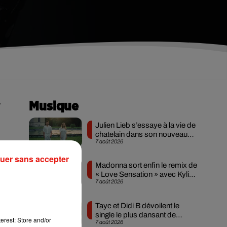
r
Musique
Julien Lieb s’essaye à la vie de
chatelain dans son nouveau
7 août 2026
clip
une
uer sans accepter
 le
Madonna sort enfin le remix de
ore
« Love Sensation » avec Kylie
7 août 2026
Minogue
Tayc et Didi B dévoilent le
Au
single le plus dansant de
erest: Store and/or
ais
7 août 2026
l’année