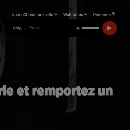
Live :
Choisir une ville
Webradios
Podcasts
-
Travis
Sing
érie et remportez un