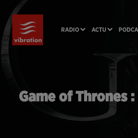
RADIO
ACTU
PODCA
Game of Thrones : d