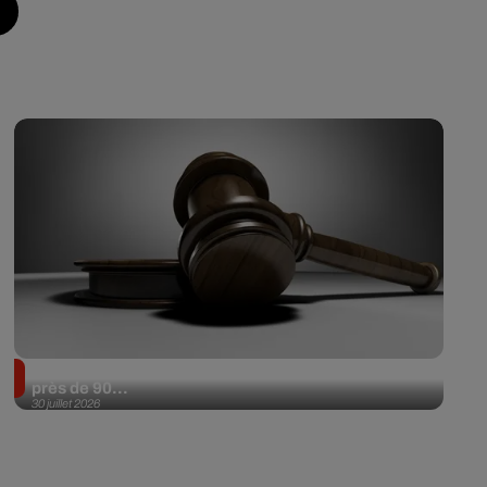
Il achète une veste 3 dollars en friperie et la revend
près de 90...
30 juillet 2026