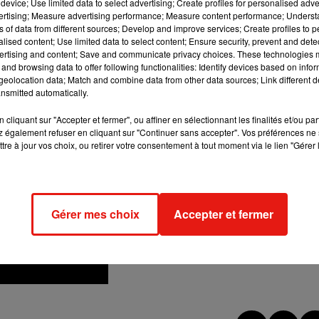
device; Use limited data to select advertising; Create profiles for personalised adver
au tournage de
Game
o
f
Thrones
ainsi qu’une mini-croisière.
T
vertising; Measure advertising performance; Measure content performance; Unders
rge du gagnant.
Pour tenter votre chance, rendez-vous sur
ns of data from different sources; Develop and improve services; Create profiles to 
alised content; Use limited data to select content; Ensure security, prevent and detect
ertising and content; Save and communicate privacy choices. These technologies
and browsing data to offer following functionalities: Identify devices based on infor
eolocation data; Match and combine data from other data sources; Link different de
nsmitted automatically.
cliquant sur "Accepter et fermer", ou affiner en sélectionnant les finalités et/ou pa
 également refuser en cliquant sur "Continuer sans accepter". Vos préférences ne 
tre à jour vos choix, ou retirer votre consentement à tout moment via le lien "Gérer 
Gérer mes choix
Accepter et fermer