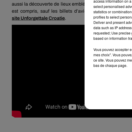
access information on a 
aussi la découverte de lieux emblématiques ayant servi 
select personalised ad
est compris, sauf les billets d’avion qui sont à la cha
statistics or combinatio
profiles to select person
site
Unforgettale
Croatie
.
Deliver and present adv
data such as IP address 
requested; Use precise g
based on information tra
Vous pouvez accepter en 
mes choix". Vous pouvez
ce site. Vous pouvez met
bas de chaque page.