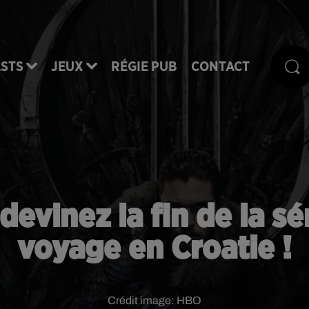
STS
JEUX
RÉGIE PUB
CONTACT
evinez la fin de la s
voyage en Croatie !
Crédit image:
HBO