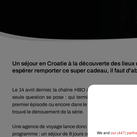
Un séjour en Croatie à la découverte des lieux
espérer remporter ce super cadeau, il faut d'
Le 14 avril dernier, la chaîne
HBO
a diffusé le premier ép
seule question se pose :
qui termina sur le trône ?
De n
premier épisode ou encore dans le générique et les affiches
trouvé le dénouement de la série.
Une agence de voyage lance donc un défi aux internautes 
We and
our (447) partn
programme :
un séjour de 8 jours comprenant 3 nuit à
Spl