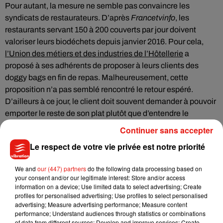
Pour autant, la mesure ne semble pas convaincre les
syndicats de restaurateurs. D’après
Francetvinfo
, les
restaurants servant 150 à 200 couverts par jour doivent
valoriser leurs biodéchets depuis janvier 2016. Pour cela,
l’Union des métiers et des industries de l’Hôtellerie
a
proposé à ses adhérents de proposer à leurs clients des
doggy bags en fin de repas. Malheureusement, cette
proposition n’a pas semblé rencontré le retour espéré.
D’ailleurs à ce jour, le client doit souvent demander à pouvoir
emporter le reste de son plat plutôt que d’entendre le
restaurateur lui proposer spontanément.
Continuer sans accepter
Le respect de votre vie privée est notre priorité
We and
our (447) partners
do the following data processing based on
Musique
your consent and/or our legitimate interest: Store and/or access
information on a device; Use limited data to select advertising; Create
profiles for personalised advertising; Use profiles to select personalised
advertising; Measure advertising performance; Measure content
Benny Blanco invite Selena Gomez et
performance; Understand audiences through statistics or combinations
Becky G sur son nouveau single
of data from different sources; Develop and improve services; Create