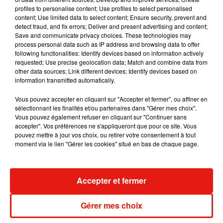
5 août 2026
profiles to personalise content; Use profiles to select personalised
content; Use limited data to select content; Ensure security, prevent and
detect fraud, and fix errors; Deliver and present advertising and content;
Save and communicate privacy choices. These technologies may
process personal data such as IP address and browsing data to offer
following functionalities: Identify devices based on information actively
Tiny Desk invite Charlie Puth pour une
requested; Use precise geolocation data; Match and combine data from
live session solaire
4 août 2026
other data sources; Link different devices; Identify devices based on
information transmitted automatically.
Vous pouvez accepter en cliquant sur "Accepter et fermer", ou affiner en
sélectionnant les finalités et/ou partenaires dans "Gérer mes choix".
Vous pouvez également refuser en cliquant sur "Continuer sans
Ariana Grande prendra une pause après
accepter". Vos préférences ne s'appliqueront que pour ce site. Vous
sa tournée mondiale
pouvez mettre à jour vos choix, ou retirer votre consentement à tout
4 août 2026
moment via le lien "Gérer les cookies" situé en bas de chaque page.
Accepter et fermer
Grand Corps Malade emmène Styleto
en road-trip dans son nouveau clip
31 juillet 2026
Gérer mes choix