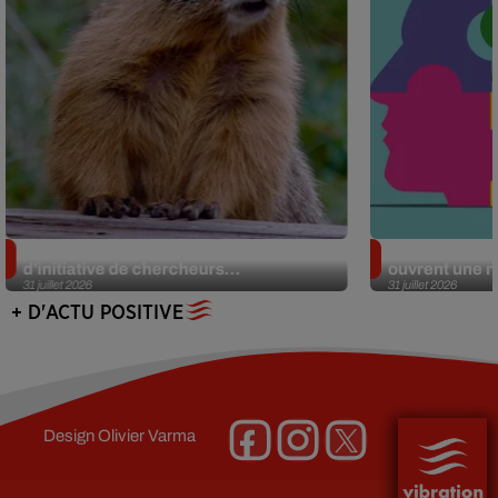
Des marmottes sur OnlyFans : la drôle
Alzheimer : d
d’initiative de chercheurs...
ouvrent une no
31 juillet 2026
31 juillet 2026
+ D'ACTU POSITIVE
Design
Olivier Varma