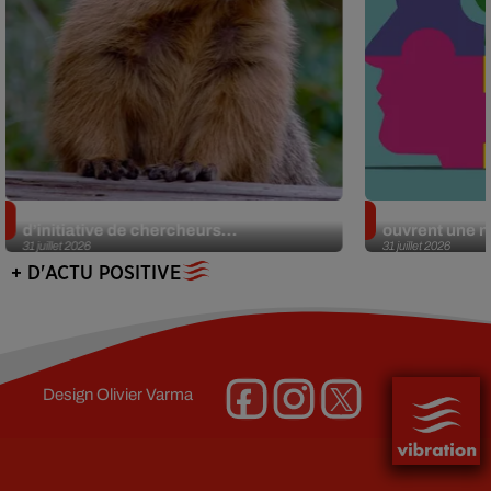
Des marmottes sur OnlyFans : la drôle
Alzheimer : d
d’initiative de chercheurs...
ouvrent une no
31 juillet 2026
31 juillet 2026
+ D'ACTU POSITIVE
Design
Olivier Varma