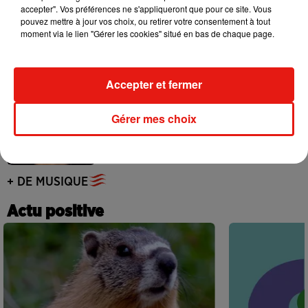
accepter". Vos préférences ne s'appliqueront que pour ce site. Vous
Benny Blanco invite Selena Gomez et
pouvez mettre à jour vos choix, ou retirer votre consentement à tout
Becky G sur son nouveau single
moment via le lien "Gérer les cookies" situé en bas de chaque page.
5 août 2026
Accepter et fermer
Tiny Desk invite Charlie Puth pour une
Gérer mes choix
live session solaire
4 août 2026
+ DE MUSIQUE
Actu positive