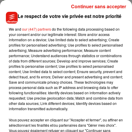
Continuer sans accepter
Le respect de votre vie privée est notre priorité
Madonna sort enfin le remix de « Love
Sensation » avec Kylie Minogue
We and
our (447) partners
do the following data processing based on
7 août 2026
your consent and/or our legitimate interest: Store and/or access
information on a device; Use limited data to select advertising; Create
profiles for personalised advertising; Use profiles to select personalised
advertising; Measure advertising performance; Measure content
performance; Understand audiences through statistics or combinations
of data from different sources; Develop and improve services; Create
Tayc et Didi B dévoilent le single le plus
profiles to personalise content; Use profiles to select personalised
dansant de l’année
content; Use limited data to select content; Ensure security, prevent and
7 août 2026
detect fraud, and fix errors; Deliver and present advertising and content;
Save and communicate privacy choices. These technologies may
process personal data such as IP address and browsing data to offer
following functionalities: Identify devices based on information actively
requested; Use precise geolocation data; Match and combine data from
Angèle et Amélie Lens dévoilent leur
other data sources; Link different devices; Identify devices based on
collaboration tant attendue
information transmitted automatically.
7 août 2026
Vous pouvez accepter en cliquant sur "Accepter et fermer", ou affiner en
sélectionnant les finalités et/ou partenaires dans "Gérer mes choix".
Vous pouvez également refuser en cliquant sur "Continuer sans