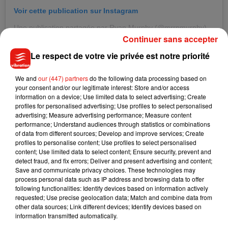
Voir cette publication sur Instagram
Une publication partagée par Ryan Murphy (@mrrpmurphy)
le
23 
Continuer sans accepter
.
Le respect de votre vie privée est notre priorité
We and
our (447) partners
do the following data processing based on
your consent and/or our legitimate interest: Store and/or access
information on a device; Use limited data to select advertising; Create
profiles for personalised advertising; Use profiles to select personalised
advertising; Measure advertising performance; Measure content
performance; Understand audiences through statistics or combinations
of data from different sources; Develop and improve services; Create
profiles to personalise content; Use profiles to select personalised
content; Use limited data to select content; Ensure security, prevent and
detect fraud, and fix errors; Deliver and present advertising and content;
Save and communicate privacy choices. These technologies may
process personal data such as IP address and browsing data to offer
following functionalities: Identify devices based on information actively
requested; Use precise geolocation data; Match and combine data from
other data sources; Link different devices; Identify devices based on
Voir cette publication sur Instagram
information transmitted automatically.
Imagine it's 2009, and I lived in a world where I knew Lea