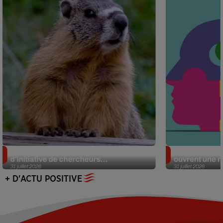
Des marmottes sur OnlyFans : la drôle
Alzheimer : d
d’initiative de chercheurs...
ouvrent une no
31 juillet 2026
31 juillet 2026
+ D'ACTU POSITIVE