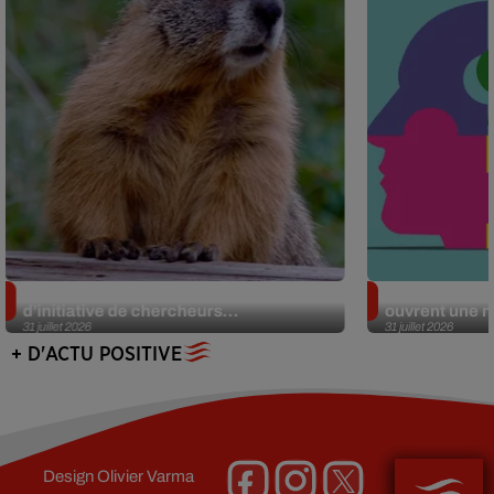
Des marmottes sur OnlyFans : la drôle
Alzheimer : d
d’initiative de chercheurs...
ouvrent une no
31 juillet 2026
31 juillet 2026
+ D'ACTU POSITIVE
Design
Olivier Varma