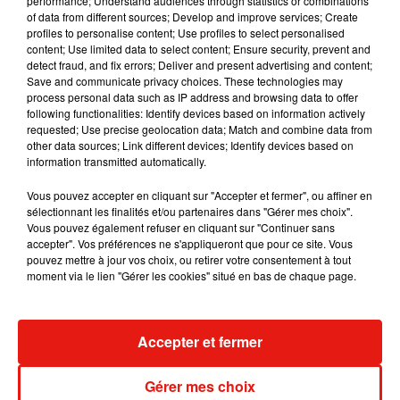
performance; Understand audiences through statistics or combinations
Julien Lieb s’essaye à la vie de chatelain
of data from different sources; Develop and improve services; Create
dans son nouveau clip
profiles to personalise content; Use profiles to select personalised
7 août 2026
content; Use limited data to select content; Ensure security, prevent and
detect fraud, and fix errors; Deliver and present advertising and content;
Save and communicate privacy choices. These technologies may
process personal data such as IP address and browsing data to offer
following functionalities: Identify devices based on information actively
requested; Use precise geolocation data; Match and combine data from
Madonna sort enfin le remix de « Love
other data sources; Link different devices; Identify devices based on
Sensation » avec Kylie Minogue
information transmitted automatically.
7 août 2026
Vous pouvez accepter en cliquant sur "Accepter et fermer", ou affiner en
sélectionnant les finalités et/ou partenaires dans "Gérer mes choix".
Vous pouvez également refuser en cliquant sur "Continuer sans
accepter". Vos préférences ne s'appliqueront que pour ce site. Vous
Tayc et Didi B dévoilent le single le plus
pouvez mettre à jour vos choix, ou retirer votre consentement à tout
dansant de l’année
moment via le lien "Gérer les cookies" situé en bas de chaque page.
7 août 2026
Accepter et fermer
Angèle et Amélie Lens dévoilent leur
Gérer mes choix
collaboration tant attendue
7 août 2026