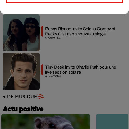
Benny Blanco invite Selena Gomez et
Becky G sur son nouveau single
5 août 2026
Tiny Desk invite Charlie Puth pour une
live session solaire
4 août 2026
+ DE MUSIQUE
Actu positive