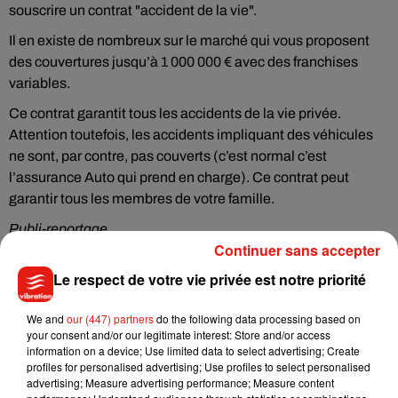
souscrire un contrat "accident de la vie".
Il en existe de nombreux sur le marché qui vous proposent
des couvertures jusqu’à 1 000 000 € avec des franchises
variables.
Ce contrat garantit tous les accidents de la vie privée.
Attention toutefois, les accidents impliquant des véhicules
ne sont, par contre, pas couverts (c’est normal c’est
l’assurance Auto qui prend en charge). Ce contrat peut
garantir tous les membres de votre famille.
Publi-reportage
Continuer sans accepter
Le respect de votre vie privée est notre priorité
We and
our (447) partners
do the following data processing based on
your consent and/or our legitimate interest: Store and/or access
Musique
information on a device; Use limited data to select advertising; Create
profiles for personalised advertising; Use profiles to select personalised
advertising; Measure advertising performance; Measure content