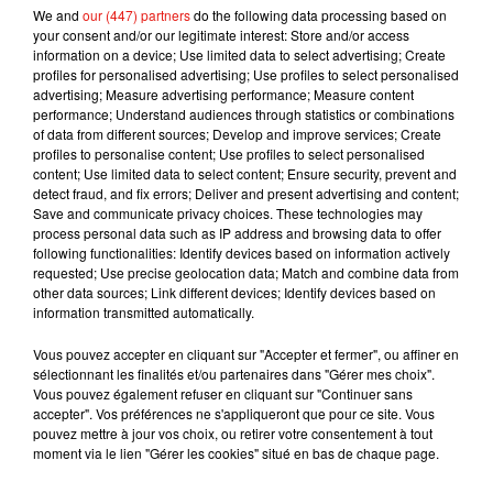
We and
our (447) partners
do the following data processing based on
pic.twitter.com/v3xiwnlKCn
your consent and/or our legitimate interest: Store and/or access
— Joker Movie (@jokermovie)
information on a device; Use limited data to select advertising; Create
2 avril 2019
profiles for personalised advertising; Use profiles to select personalised
advertising; Measure advertising performance; Measure content
performance; Understand audiences through statistics or combinations
of data from different sources; Develop and improve services; Create
profiles to personalise content; Use profiles to select personalised
Musique
content; Use limited data to select content; Ensure security, prevent and
detect fraud, and fix errors; Deliver and present advertising and content;
Save and communicate privacy choices. These technologies may
process personal data such as IP address and browsing data to offer
Julien Lieb s’essaye à la vie de chatelain
following functionalities: Identify devices based on information actively
dans son nouveau clip
requested; Use precise geolocation data; Match and combine data from
7 août 2026
other data sources; Link different devices; Identify devices based on
information transmitted automatically.
Vous pouvez accepter en cliquant sur "Accepter et fermer", ou affiner en
sélectionnant les finalités et/ou partenaires dans "Gérer mes choix".
Madonna sort enfin le remix de « Love
Vous pouvez également refuser en cliquant sur "Continuer sans
Sensation » avec Kylie Minogue
accepter". Vos préférences ne s'appliqueront que pour ce site. Vous
7 août 2026
pouvez mettre à jour vos choix, ou retirer votre consentement à tout
moment via le lien "Gérer les cookies" situé en bas de chaque page.