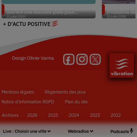
Alzheimer : des chercheurs japonais
Des marmottes
ouvrent une nouvelle piste pour...
d’initiative d
31 juillet 2026
31 juillet 2026
+ D'ACTU POSITIVE
Design
Olivier Varma
Mentions légales
Règlements des jeux
Notice d’information RGPD
Plan du site
Archives
2026
2025
2024
2023
2022
Live :
Choisir une ville
Webradios
Podcasts