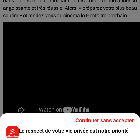
dans le rôle du méchant dans une bande-annonce
angoissante et très réussie.
Alors, « préparez votre plus beau
sourire » et rendez-vous au cinéma le 9 octobre prochain.
Continuer sans accepter
Le respect de votre vie privée est notre priorité
Repost from
#ToddPhillips
: Teaser trailer tomorrow.
#JokerMovie
– in theaters October 4.