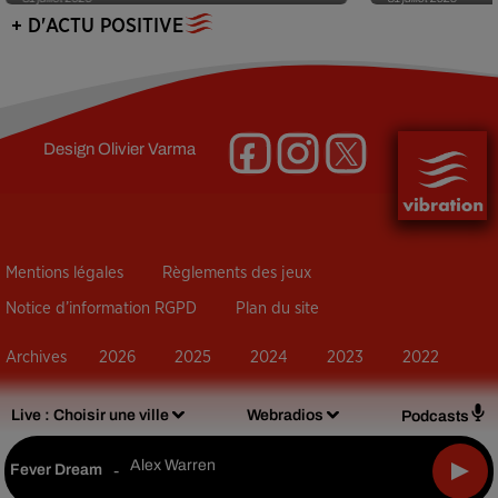
+ D'ACTU POSITIVE
Design
Olivier Varma
Mentions légales
Règlements des jeux
Notice d’information RGPD
Plan du site
Archives
2026
2025
2024
2023
2022
Live :
Choisir une ville
Webradios
Podcasts
Alex Warren
Fever Dream
-