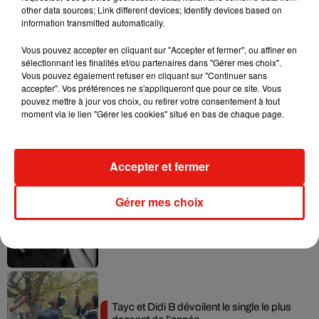
other data sources; Link different devices; Identify devices based on
information transmitted automatically.
Vous pouvez accepter en cliquant sur "Accepter et fermer", ou affiner en
sélectionnant les finalités et/ou partenaires dans "Gérer mes choix".
Musique
Vous pouvez également refuser en cliquant sur "Continuer sans
accepter". Vos préférences ne s'appliqueront que pour ce site. Vous
pouvez mettre à jour vos choix, ou retirer votre consentement à tout
moment via le lien "Gérer les cookies" situé en bas de chaque page.
Julien Lieb s’essaye à la vie de chatelain
dans son nouveau clip
7 août 2026
Accepter et fermer
Gérer mes choix
Madonna sort enfin le remix de « Love
Sensation » avec Kylie Minogue
7 août 2026
Tayc et Didi B dévoilent le single le plus