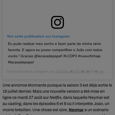
Voir cette publication sur Instagram
Eu pude realizar meu sonho e fazer parte da minha série
favorita. E agora eu posso compartilhar o João com todos
vocês ! Gracias @lacasadepapel! #LCDP3 #nuevofichaje
#lacasadepapel
Une publication partagée par
3n310ta �x!Èx!� �x� neymarjr
Une annonce étonnante puisque la saison 3 est déjà sortie le
19 juillet dernier. Mais une nouvelle version a été mise en
ligne ce mardi 27 août sur
Netflix,
dans laquelle Neymar est
au casting, dans les épisodes 6 et 8 où il interprète Joao, un
moine brésilien. Une chose est sûre,
Neymar
a un scénario