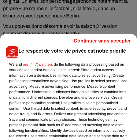
original. En effet, son personnage prononce notamment la
phrase « Je n'aime ni le football, ni la fête. », dans un
échange avec le personnage Berlin.
Vous pouvez donc désormais voir la saison 3 "version
Neymar" dès maintenant sur
Netflix
.
Continuer sans accepter
Le respect de votre vie privée est notre priorité
We and
our (447) partners
do the following data processing based on
your consent and/or our legitimate interest: Store and/or access
information on a device; Use limited data to select advertising; Create
profiles for personalised advertising; Use profiles to select personalised
advertising; Measure advertising performance; Measure content
performance; Understand audiences through statistics or combinations
of data from different sources; Develop and improve services; Create
profiles to personalise content; Use profiles to select personalised
content; Use limited data to select content; Ensure security, prevent and
detect fraud, and fix errors; Deliver and present advertising and content;
Save and communicate privacy choices. These technologies may
process personal data such as IP address and browsing data to offer
following functionalities: Identify devices based on information actively
requested; Use precise geolocation data; Match and combine data from