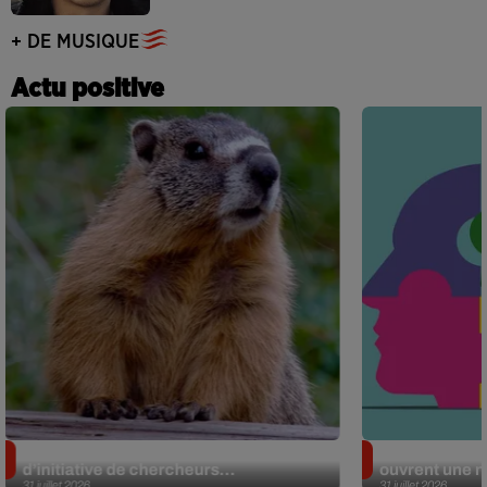
+ DE MUSIQUE
Actu positive
Des marmottes sur OnlyFans : la drôle
Alzheimer : d
d’initiative de chercheurs...
ouvrent une no
31 juillet 2026
31 juillet 2026