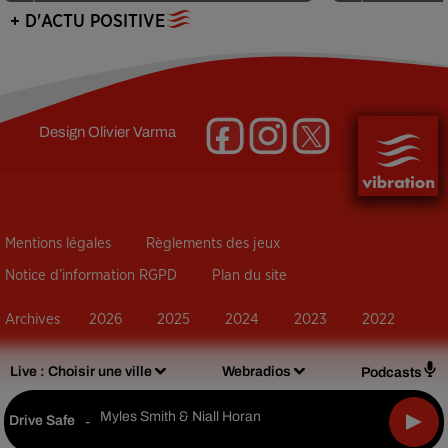
+ D'ACTU POSITIVE
Design
Olivier Varma
Mentions légales
Règlements des jeux
Notice d’information RGPD
Plan du site
Archives
2026
2025
2024
2023
2022
Live :
Choisir une ville
Webradios
Podcasts
Myles Smith & Niall Horan
Drive Safe
-