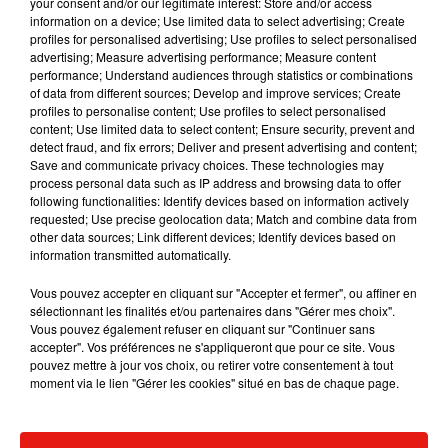
your consent and/or our legitimate interest: Store and/or access
information on a device; Use limited data to select advertising; Create
profiles for personalised advertising; Use profiles to select personalised
advertising; Measure advertising performance; Measure content
performance; Understand audiences through statistics or combinations
Musique
of data from different sources; Develop and improve services; Create
profiles to personalise content; Use profiles to select personalised
content; Use limited data to select content; Ensure security, prevent and
detect fraud, and fix errors; Deliver and present advertising and content;
Julien Lieb s’essaye à la vie de chatelain
Save and communicate privacy choices. These technologies may
dans son nouveau clip
process personal data such as IP address and browsing data to offer
7 août 2026
following functionalities: Identify devices based on information actively
requested; Use precise geolocation data; Match and combine data from
other data sources; Link different devices; Identify devices based on
information transmitted automatically.
Vous pouvez accepter en cliquant sur "Accepter et fermer", ou affiner en
Madonna sort enfin le remix de « Love
sélectionnant les finalités et/ou partenaires dans "Gérer mes choix".
Sensation » avec Kylie Minogue
Vous pouvez également refuser en cliquant sur "Continuer sans
7 août 2026
accepter". Vos préférences ne s'appliqueront que pour ce site. Vous
pouvez mettre à jour vos choix, ou retirer votre consentement à tout
moment via le lien "Gérer les cookies" situé en bas de chaque page.
Tayc et Didi B dévoilent le single le plus
dansant de l’année