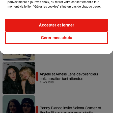
pouvez mettre à jour vos choix, ou retirer votre consentement à tout
moment via le lien "Gérer les cookies" situé en bas de chaque page.
Madonna sort enfin le remix de « Love
Sensation » avec Kylie Minogue
7 août 2026
Accepter et fermer
Gérer mes choix
Tayc et Didi B dévoilent le single le plus
dansant de l’année
7 août 2026
Angèle et Amélie Lens dévoilent leur
collaboration tant attendue
7 août 2026
Benny Blanco invite Selena Gomez et
Becky G sur son nouveau single