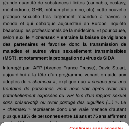
grande quantité de substances illicites (cannabis, ecstasy,
méphédrone, GHB, méthamphétamine, etc), cette nouvelle
pratique sexuelle très largement répandue à travers le
monde et qui débarque aujourd'hui en Europe inquiète
beaucoup les professionnels de la médecine. Et pour cause,
selon eux,
le «
chemsex
» entraîne la baisse de vigilance
des partenaires et favorise donc la transmission de
maladies et autres virus sexuellement transmissibles
(MST), et notamment la propagation du virus du SIDA
.
Interrogé par l’AFP (Agence France Presse), David Stuart,
aujourd’hui à la tête d’un programme venant en aide aux
adeptes du «
chemsex
», explique que «
chaque jour une
trentaine de personnes vient nous voir après avoir été
potentiellement exposées au VIH lors d’un rapport sexuel
sans préservatifs ou avoir partagé des aiguilles (…)
». Le
«
chemsex
» représente donc une vraie menace d’autant
plus que
18% de personnes entre 18 ans et 75 ans affirment
avoir déjà consommé des psychotropes, à savoir des
Continuer sans accepter