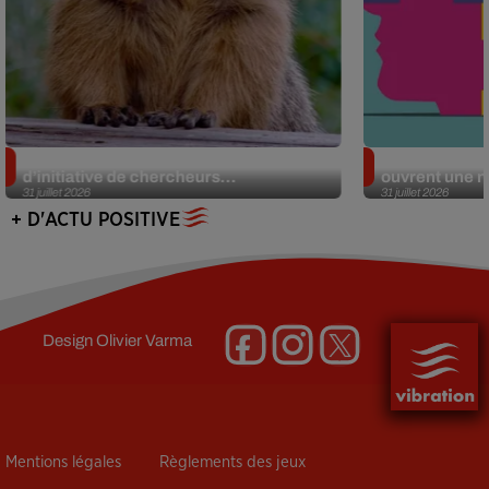
Des marmottes sur OnlyFans : la drôle
Alzheimer : d
d’initiative de chercheurs...
ouvrent une no
31 juillet 2026
31 juillet 2026
+ D'ACTU POSITIVE
Design
Olivier Varma
Mentions légales
Règlements des jeux