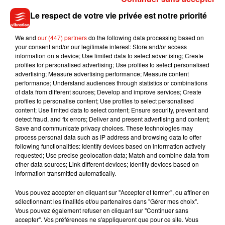
substances médicamenteuses modifiant l’activité
cérébrale
Le respect de votre vie privée est notre priorité
. Autre information importante,
1,6 millions de
personnes ont été diagnostiquées séropositives en 2016
.
We and
our (447) partners
do the following data processing based on
C’est moins que les années précédentes, mais l’usage du
your consent and/or our legitimate interest: Store and/or access
préservatif reste indispensable pour limiter les risques.
information on a device; Use limited data to select advertising; Create
profiles for personalised advertising; Use profiles to select personalised
advertising; Measure advertising performance; Measure content
performance; Understand audiences through statistics or combinations
Source
of data from different sources; Develop and improve services; Create
profiles to personalise content; Use profiles to select personalised
content; Use limited data to select content; Ensure security, prevent and
detect fraud, and fix errors; Deliver and present advertising and content;
Save and communicate privacy choices. These technologies may
Musique
process personal data such as IP address and browsing data to offer
following functionalities: Identify devices based on information actively
requested; Use precise geolocation data; Match and combine data from
other data sources; Link different devices; Identify devices based on
Julien Lieb s’essaye à la vie de chatelain
information transmitted automatically.
dans son nouveau clip
7 août 2026
Vous pouvez accepter en cliquant sur "Accepter et fermer", ou affiner en
sélectionnant les finalités et/ou partenaires dans "Gérer mes choix".
Vous pouvez également refuser en cliquant sur "Continuer sans
accepter". Vos préférences ne s'appliqueront que pour ce site. Vous