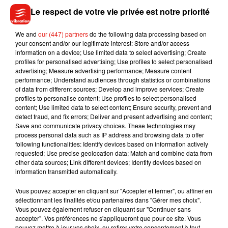
la petite Lola est née à
Châteauneuf-sur-Loire
sur le parking
Le respect de votre vie privée est notre priorité
de la gendarmerie. En février 2015, dans le Loir-et-Cher,
Anaïs est aussi arrivée plus tôt que prévue. Sa mère a
We and
our (447) partners
do the following data processing based on
accouché sur une aire de l’autoroute A10 près de
Lestiou
à
your consent and/or our legitimate interest: Store and/or access
information on a device; Use limited data to select advertising; Create
Brussole. Deux ans plus tôt à Orléans, la maman de la petite
profiles for personalised advertising; Use profiles to select personalised
Cérone a donné la vie sur le lit de sa fille, entourée de
advertising; Measure advertising performance; Measure content
pompiers et du Samu.
performance; Understand audiences through statistics or combinations
of data from different sources; Develop and improve services; Create
profiles to personalise content; Use profiles to select personalised
content; Use limited data to select content; Ensure security, prevent and
detect fraud, and fix errors; Deliver and present advertising and content;
Save and communicate privacy choices. These technologies may
Musique
process personal data such as IP address and browsing data to offer
following functionalities: Identify devices based on information actively
requested; Use precise geolocation data; Match and combine data from
other data sources; Link different devices; Identify devices based on
Benny Blanco invite Selena Gomez et
information transmitted automatically.
Becky G sur son nouveau single
5 août 2026
Vous pouvez accepter en cliquant sur "Accepter et fermer", ou affiner en
sélectionnant les finalités et/ou partenaires dans "Gérer mes choix".
Vous pouvez également refuser en cliquant sur "Continuer sans
accepter". Vos préférences ne s'appliqueront que pour ce site. Vous
pouvez mettre à jour vos choix, ou retirer votre consentement à tout