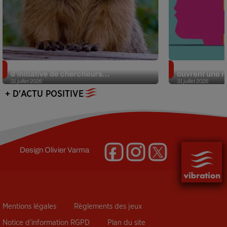
Des marmottes sur OnlyFans : la drôle
Alzheimer : d
d’initiative de chercheurs...
ouvrent une no
31 juillet 2026
31 juillet 2026
+ D'ACTU POSITIVE
Design
Olivier Varma
Mentions légales
Règlements des jeux
Notice d’information RGPD
Plan du site