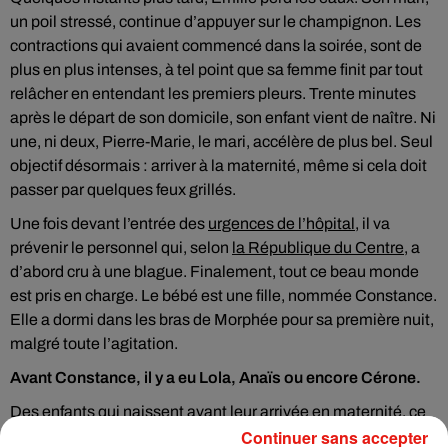
un poil stressé, continue d’appuyer sur le champignon. Les
contractions qui avaient commencé dans la soirée, sont de
plus en plus intenses, à tel point que sa femme finit par tout
relâcher en entendant les premiers pleurs. Trente minutes
après le départ de son domicile, son enfant vient de naître. Ni
une, ni deux, Pierre-Marie, le mari, accélère de plus bel. Seul
objectif désormais : arriver à la maternité, même si cela doit
passer par quelques feux grillés.
Une fois devant l’entrée des
urgences de l’hôpital
, il va
prévenir le personnel qui, selon
la République du Centre
, a
d’abord cru à une blague. Finalement, tout ce beau monde
est pris en charge. Le bébé est une fille, nommée Constance.
Elle a dormi dans les bras de Morphée pour sa première nuit,
malgré toute l’agitation.
Avant Constance, il y a eu Lola, Anaïs ou encore Cérone.
Des enfants qui naissent avant leur arrivée en maternité, ce
Continuer sans accepter
n’est pas si rare que ça en Centre-Val de Loire. En août 2016,