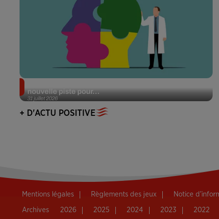
Alzheimer : des chercheurs japonais ouvrent une
nouvelle piste pour...
31 juillet 2026
+ D'ACTU POSITIVE
Mentions légales
Règlements des jeux
Notice d’info
Archives
2026
2025
2024
2023
2022