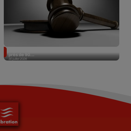
Il achète une veste 3 dollars en friperie et la revend
près de 90...
30 juillet 2026