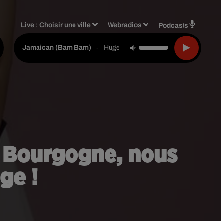
Live :
Choisir une ville
Webradios
Podcasts
-
Hugel & Solto (fr)
Jamaican (bam Bam)
s Bourgogne, nous
ge !