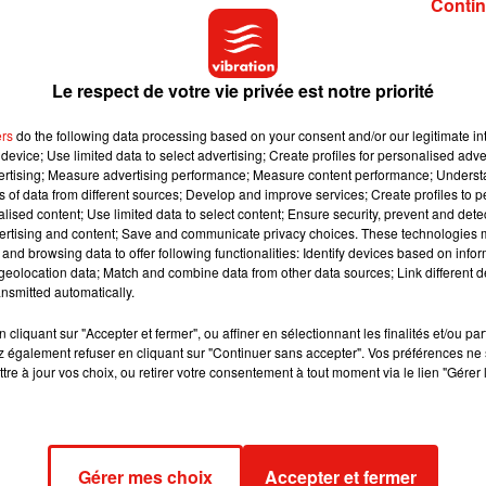
Contin
Le respect de votre vie privée est notre priorité
ers
do the following data processing based on your consent and/or our legitimate int
device; Use limited data to select advertising; Create profiles for personalised adver
vertising; Measure advertising performance; Measure content performance; Unders
ns of data from different sources; Develop and improve services; Create profiles to 
alised content; Use limited data to select content; Ensure security, prevent and detect
ertising and content; Save and communicate privacy choices. These technologies
and browsing data to offer following functionalities: Identify devices based on infor
eolocation data; Match and combine data from other data sources; Link different de
nsmitted automatically.
cliquant sur "Accepter et fermer", ou affiner en sélectionnant les finalités et/ou pa
 également refuser en cliquant sur "Continuer sans accepter". Vos préférences ne 
tre à jour vos choix, ou retirer votre consentement à tout moment via le lien "Gérer 
Gérer mes choix
Accepter et fermer