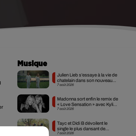
Musique
Julien Lieb s’essaye à la vie de
chatelain dans son nouveau
q
7 août 2026
clip
Madonna sort enfin le remix de
« Love Sensation » avec Kylie
er
7 août 2026
Minogue
Tayc et Didi B dévoilent le
single le plus dansant de
7 août 2026
l’année