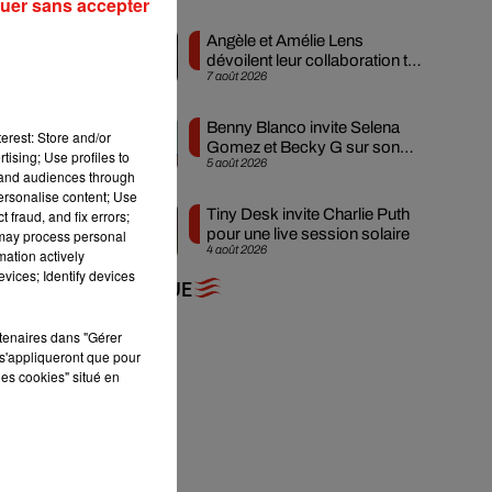
uer sans accepter
Angèle et Amélie Lens
dévoilent leur collaboration tant
7 août 2026
attendue
Benny Blanco invite Selena
erest: Store and/or
Gomez et Becky G sur son
tising; Use profiles to
5 août 2026
nouveau single
tand audiences through
personalise content; Use
Tiny Desk invite Charlie Puth
 fraud, and fix errors;
pour une live session solaire
 may process personal
4 août 2026
mation actively
vices; Identify devices
+ DE MUSIQUE
rtenaires dans "Gérer
s'appliqueront que pour
les cookies" situé en