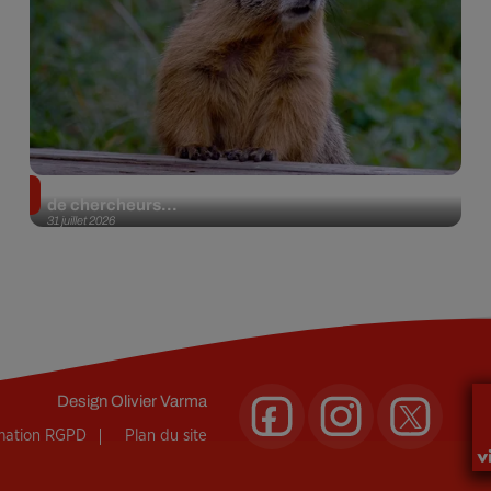
Des marmottes sur OnlyFans : la drôle d’initiative
de chercheurs...
31 juillet 2026
Design
Olivier Varma
rmation RGPD
Plan du site