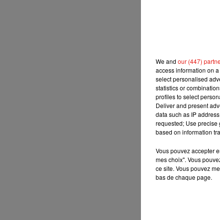
We and
our (447) partn
access information on a 
select personalised ad
statistics or combinatio
profiles to select person
Deliver and present adv
data such as IP address 
requested; Use precise g
based on information tra
Vous pouvez accepter en 
mes choix". Vous pouvez
ce site. Vous pouvez met
bas de chaque page.