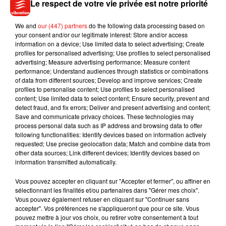
Les premiers retours étant globalement positifs, la fédération
Le respect de votre vie privée est notre priorité
des buralistes travaille sur une évolution future des services
We and
our (447) partners
do the following data processing based on
proposés. Il n’est alors pas exclu de pouvoir étendre la
your consent and/or our legitimate interest: Store and/or access
gamme de règlements de factures. Une borne spéciale
information on a device; Use limited data to select advertising; Create
buraliste pourrait également être installée dans les bureaux
profiles for personalised advertising; Use profiles to select personalised
advertising; Measure advertising performance; Measure content
de tabac pour proposer des services par le biais d’internet.
performance; Understand audiences through statistics or combinations
of data from different sources; Develop and improve services; Create
profiles to personalise content; Use profiles to select personalised
content; Use limited data to select content; Ensure security, prevent and
detect fraud, and fix errors; Deliver and present advertising and content;
Musique
Save and communicate privacy choices. These technologies may
process personal data such as IP address and browsing data to offer
following functionalities: Identify devices based on information actively
requested; Use precise geolocation data; Match and combine data from
Benny Blanco invite Selena Gomez et
other data sources; Link different devices; Identify devices based on
Becky G sur son nouveau single
information transmitted automatically.
5 août 2026
Vous pouvez accepter en cliquant sur "Accepter et fermer", ou affiner en
sélectionnant les finalités et/ou partenaires dans "Gérer mes choix".
Vous pouvez également refuser en cliquant sur "Continuer sans
accepter". Vos préférences ne s'appliqueront que pour ce site. Vous
Tiny Desk invite Charlie Puth pour une
pouvez mettre à jour vos choix, ou retirer votre consentement à tout
live session solaire