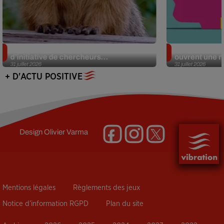
Des marmottes sur OnlyFans : la drôle
Alzheimer : d
d’initiative de chercheurs...
ouvrent une no
31 juillet 2026
31 juillet 2026
+ D'ACTU POSITIVE
Design
Olivier Varma
Mentions légales
Règlements des jeux
Notice d’information RGPD
Plan du site