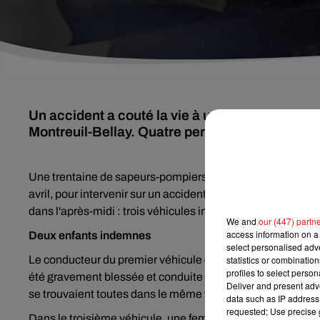
Un accident a couté la vie à un quinquagénaire
Montreuil-Bellay. Quatre personnes ont été bl
Une trentaine de sapeurs-pompiers ont été dépêchés dan
avril, pour intervenir sur un accident mortel selon nos conf
dans l'après-midi : trois véhicules impliqués dans une col
We and
our (447) partn
access information on a 
Deux enfants indemnes
select personalised ad
Le conducteur du premier véhicule est mort dans le choc. L
statistics or combinatio
profiles to select person
été gravement blessée et conduite à l'hôpital de Saumur. 
Deliver and present adv
se trouvaient toutes dans le même véhicule, elles ont été
data such as IP address 
requested; Use precise g
Dans le troisième véhicule, une femme de 34 ans qui a été