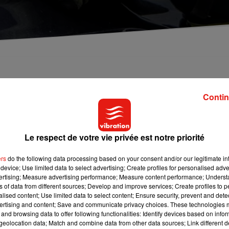
 ce dimanche 8 avril dans le Maine-et-Loire, près d
essées.
Contin
s le Maine-et-Loire sur la commune de Vaudelnay ce dimanche 
Le respect de votre vie privée est notre priorité
rères de
Ouest France
. Le drame s'est produit ce dimanche 8 avri
lision près de Montreuil-Bellay aux alentours de 15h30.
ers
do the following data processing based on your consent and/or our legitimate int
device; Use limited data to select advertising; Create profiles for personalised adver
vertising; Measure advertising performance; Measure content performance; Unders
'homme était âgé de 54 ans, la femme qui se trouvait à ses côté
ns of data from different sources; Develop and improve services; Create profiles to 
alised content; Use limited data to select content; Ensure security, prevent and detect
Trois autres personnes ont été gravement blessées. Les victime
ertising and content; Save and communicate privacy choices. These technologies
 transportées au CHU d'Angers.
and browsing data to offer following functionalities: Identify devices based on infor
eolocation data; Match and combine data from other data sources; Link different de
 légèrement blessée, et deux enfants, qui n'ont pas été touchés.