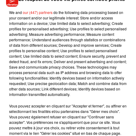
Si vous habitez dans une zone rurale ou péri-urbaine
dépourvue de déchetterie et dans laquelle aucun système de
We and
our (447) partners
do the following data processing based on
collecte n'est prévu, vous pouvez brûler vos déchets verts
your consent and/or our legitimate interest: Store and/or access
dans votre jardin sous certaines conditions.
information on a device; Use limited data to select advertising; Create
profiles for personalised advertising; Use profiles to select personalised
Le brûlage des déchets doit être effectué :
advertising; Measure advertising performance; Measure content
performance; Understand audiences through statistics or combinations
- entre 11h et 15h30 de décembre à février
of data from different sources; Develop and improve services; Create
- de 10h à 16h30 le reste de l'année.
profiles to personalise content; Use profiles to select personalised
content; Use limited data to select content; Ensure security, prevent and
detect fraud, and fix errors; Deliver and present advertising and content;
De plus, dans tous les cas, il doit s'agir de végétaux secs
Save and communicate privacy choices. These technologies may
pour limiter les fumées.
process personal data such as IP address and browsing data to offer
following functionalities: Identify devices based on information actively
requested; Use precise geolocation data; Match and combine data from
A noter : renseignez-vous auprès de la mairie ; un arrêté
other data sources; Link different devices; Identify devices based on
préfectoral précise les conditions de ce brûlage.
information transmitted automatically.
Vous pouvez accepter en cliquant sur "Accepter et fermer", ou affiner en
Par ailleurs, des dérogations à l'interdiction de brûler en plein
sélectionnant les finalités et/ou partenaires dans "Gérer mes choix".
air des déchets végétaux peuvent être prévues par les
Vous pouvez également refuser en cliquant sur "Continuer sans
règlements sanitaires départementaux, notamment pour
accepter". Vos préférences ne s'appliqueront que pour ce site. Vous
pouvez mettre à jour vos choix, ou retirer votre consentement à tout
éviter la propagation de certaines maladies (causées par des
moment via le lien "Gérer les cookies" situé en bas de chaque page.
vers, bactéries ou parasites qui touchent certains végétaux).