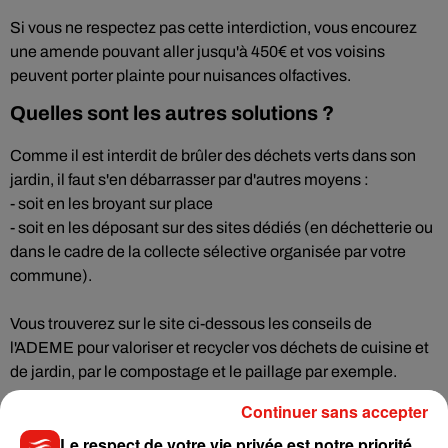
Si vous ne respectez pas cette interdiction, vous encourez
une amende pouvant aller jusqu'à 450€ et vos voisins
peuvent porter plainte pour nuisances olfactives.
Quelles sont les autres solutions ?
Comme il est interdit de brûler des déchets verts dans son
jardin, il faut s'en débarrasser par d'autres moyens :
- soit en les broyant sur place
- soit en les déposant sur des sites dédiés (en déchetterie ou
dans le cadre de la collecte sélective organisée par votre
commune).
Vous trouverez sur le site ci-dessous les conseils de
l'ADEME pour valoriser et recycler vos déchets de cuisine et
de jardin, par le compostage et le paillage par exemple.
Quelles sont les dérogations ?
Continuer sans accepter
Le respect de votre vie privée est notre priorité