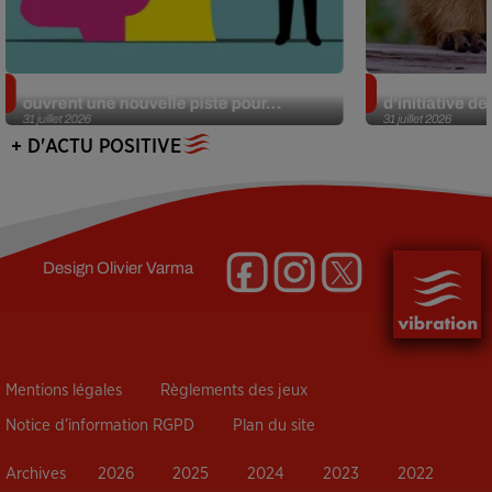
Alzheimer : des chercheurs japonais
Des marmottes
ouvrent une nouvelle piste pour...
d’initiative d
31 juillet 2026
31 juillet 2026
+ D'ACTU POSITIVE
Design
Olivier Varma
Mentions légales
Règlements des jeux
Notice d’information RGPD
Plan du site
Archives
2026
2025
2024
2023
2022