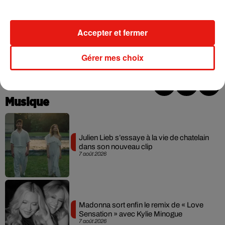
Chaque département dispose de son propre règlement
Accepter et fermer
sanitaire, applicable de plein droit.
(
Source
)
Gérer mes choix
Musique
Julien Lieb s’essaye à la vie de chatelain
dans son nouveau clip
7 août 2026
Madonna sort enfin le remix de « Love
Sensation » avec Kylie Minogue
7 août 2026