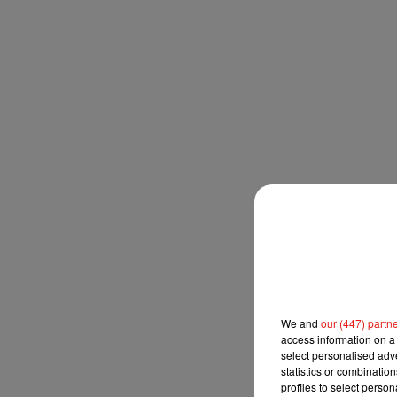
We and
our (447) partn
access information on a 
select personalised ad
statistics or combinatio
profiles to select person