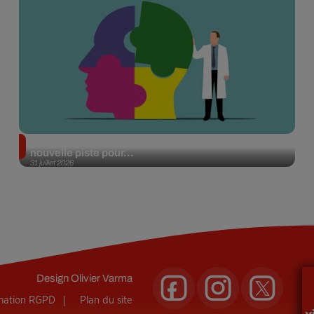
Alzheimer : des chercheurs japonais ouvrent une
nouvelle piste pour...
31 juillet 2026
Design
Olivier Varma
rmation RGPD
Plan du site