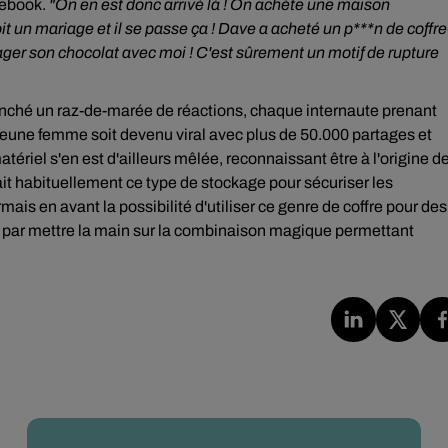
cebook.
"
On en est donc arrivé là ! On achète une maison
t un mariage et il se passe ça ! Dave a acheté un p***n de coffre
rtager son chocolat avec moi ! C'est sûrement un motif de rupture
clenché un raz-de-marée de réactions, chaque internaute prenant
a jeune femme soit devenu viral avec plus de 50.000 partages et
ériel s'en est d'ailleurs mêlée, reconnaissant être à l'origine d
sait habituellement ce type de stockage pour sécuriser les
s en avant la possibilité d'utiliser ce genre de coffre pour des
fini par mettre la main sur la combinaison magique permettant