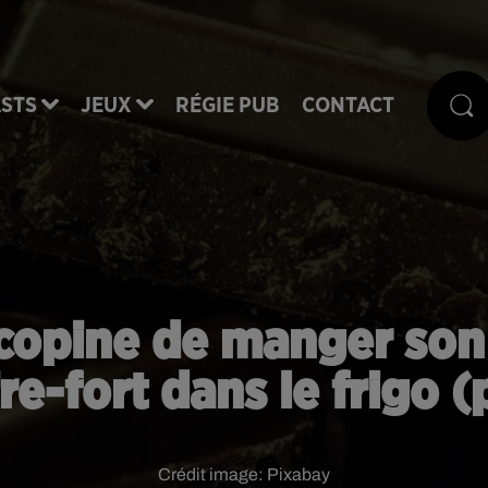
STS
JEUX
RÉGIE PUB
CONTACT
opine de manger son ch
re-fort dans le frigo 
Crédit image:
Pixabay