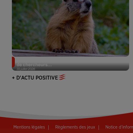
Des marmottes sur OnlyFans : la drôle d’initiative
de chercheurs...
31 juillet 2026
+ D'ACTU POSITIVE
Mentions légales
Règlements des jeux
Notice d’info