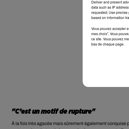
Deliver and present adv
data such as IP address 
requested; Use precise g
based on information tra
Vous pouvez accepter en 
mes choix". Vous pouvez
ce site. Vous pouvez met
bas de chaque page.
"C’est un motif de rupture"
À la fois très agacée mais sûrement également conquise 