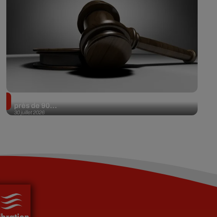
Il achète une veste 3 dollars en friperie et la revend
près de 90...
30 juillet 2026