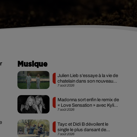
r
Musique
Julien Lieb s’essaye à la vie de
chatelain dans son nouveau
7 août 2026
clip
Madonna sort enfin le remix de
« Love Sensation » avec Kylie
7 août 2026
Minogue
de
Tayc et Didi B dévoilent le
single le plus dansant de
7 août 2026
l’année