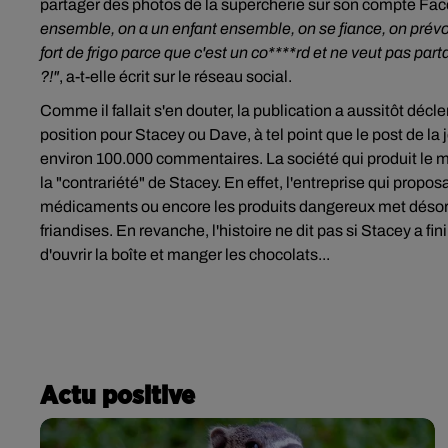
partager des photos de la supercherie sur son compte Fa
ensemble, on a un enfant ensemble, on se fiance, on prévoi
fort de frigo parce que c'est un co****rd et ne veut pas pa
?!"
, a-t-elle écrit sur le réseau social.
Comme il fallait s'en douter, la publication a aussitôt dé
position pour Stacey ou Dave, à tel point que le post de l
environ 100.000 commentaires. La société qui produit le mat
la "contrariété" de Stacey. En effet, l'entreprise qui propo
médicaments ou encore les produits dangereux met désormai
friandises. En revanche, l'histoire ne dit pas si Stacey a 
d'ouvrir la boîte et manger les chocolats...
Actu positive