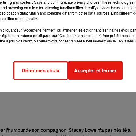
ertising and content; Save and communicate privacy choices. These technologies
and browsing data to offer following functionalities: Identify devices based on infor
eolocation data; Match and combine data from other data sources; Link different de
nsmitted automatically.
cliquant sur "Accepter et fermer", ou affiner en sélectionnant les finalités et/ou pa
 également refuser en cliquant sur "Continuer sans accepter". Vos préférences ne 
tre à jour vos choix, ou retirer votre consentement à tout moment via le lien "Gérer 
Gérer mes choix
Accepter et fermer
par l'humour de son compagnon, Stacey Lowe n'a pas hésité à