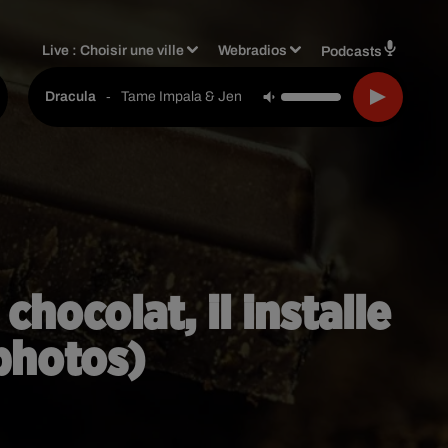
Live :
Choisir une ville
Webradios
Podcasts
-
Tame Impala & Jennie
Dracula
ocolat, il installe
(photos)