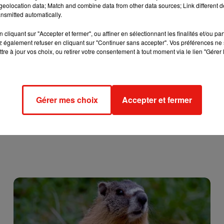
ion de déplacement sur laquelle sera cochée la case
eolocation data; Match and combine data from other data sources; Link different de
« participat
nsmitted automatically.
émentaire plus détaillé.
cliquant sur "Accepter et fermer", ou affiner en sélectionnant les finalités et/ou pa
 également refuser en cliquant sur "Continuer sans accepter". Vos préférences ne 
tre à jour vos choix, ou retirer votre consentement à tout moment via le lien "Gérer 
Gérer mes choix
Accepter et fermer