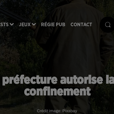
STS
JEUX
RÉGIE PUB
CONTACT
a préfecture autorise l
confinement
Crédit image:
Pixabay