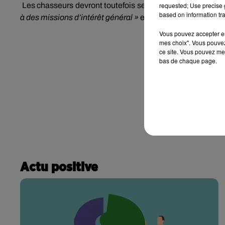
Les chasseurs devront toutefois se munir d’une attestat
requested; Use precise g
based on information tra
à des missions d’intérêt général »
et d’un formulaire compl
Vous pouvez accepter en 
mes choix". Vous pouvez
ce site. Vous pouvez met
bas de chaque page.
Actu positive