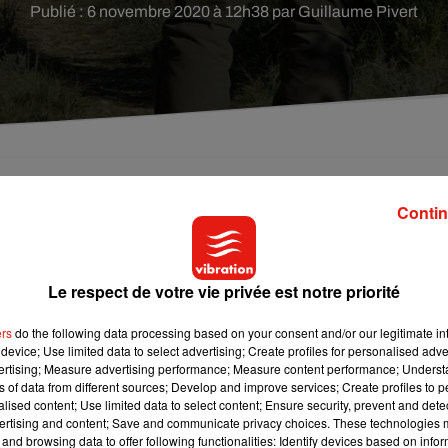
Publié : 6 novembre 2020 à 12h38 par Guillaume Pivert
sauvage et notamment les sangliers.
Contin
ourd’hui une dérogation au confinement pour les chasseurs p
Le respect de votre vie privée est notre priorité
 sauvage dans l’objectif de limiter les dégâts qu’elle cause 
 les sangliers sont par exemple à l’origine de 600 000 eu
ers
do the following data processing based on your consent and/or our legitimate int
 campagne. Les chevreuils sont, eux, responsables des plantati
device; Use limited data to select advertising; Create profiles for personalised adver
vertising; Measure advertising performance; Measure content performance; Unders
ns of data from different sources; Develop and improve services; Create profiles to 
a chasse en battue ou à l’affût du sanglier, du chevreuil et du ce
alised content; Use limited data to select content; Ensure security, prevent and detect
ertising and content; Save and communicate privacy choices. These technologies
sont également autorisés ».
and browsing data to offer following functionalities: Identify devices based on infor