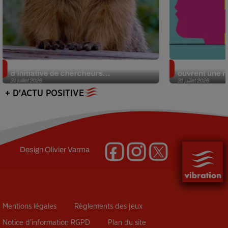
Des marmottes sur OnlyFans : la drôle
Alzheimer : d
d’initiative de chercheurs...
ouvrent une no
31 juillet 2026
31 juillet 2026
+ D'ACTU POSITIVE
Design
Olivier Varma
Mentions légales
Règlements des jeux
Notice d’information RGPD
Plan du site