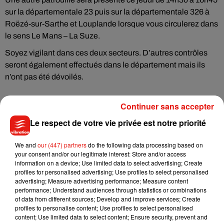
sur la départementale 23 puis sur la départementale 326 à
Roëzé-sur-Sarthe et Louplande lorsque vous circulerez dans
le sens Le Mans – La Suze.
Soyez vigilant dans ces deux secteurs. D’autres contrôles
seront également effectués dans le département mais ils
n’ont pas été dévoilés.
Continuer sans accepter
Le respect de votre vie privée est notre priorité
Musique
We and
our (447) partners
do the following data processing based on
your consent and/or our legitimate interest: Store and/or access
Julien Lieb s’essaye à la vie de chatelain
information on a device; Use limited data to select advertising; Create
dans son nouveau clip
profiles for personalised advertising; Use profiles to select personalised
7 août 2026
advertising; Measure advertising performance; Measure content
performance; Understand audiences through statistics or combinations
of data from different sources; Develop and improve services; Create
profiles to personalise content; Use profiles to select personalised
content; Use limited data to select content; Ensure security, prevent and