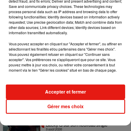
detect fraud, and fix errors; Deliver and present advertising and content;
Madonna sort enfin le remix de « Love
Save and communicate privacy choices. These technologies may
Sensation » avec Kylie Minogue
process personal data such as IP address and browsing data to offer
7 août 2026
following functionalities: Identify devices based on information actively
requested; Use precise geolocation data; Match and combine data from
other data sources; Link different devices; Identify devices based on
information transmitted automatically.
Tayc et Didi B dévoilent le single le plus
Vous pouvez accepter en cliquant sur "Accepter et fermer", ou affiner en
dansant de l’année
sélectionnant les finalités et/ou partenaires dans "Gérer mes choix".
7 août 2026
Vous pouvez également refuser en cliquant sur "Continuer sans
accepter". Vos préférences ne s'appliqueront que pour ce site. Vous
pouvez mettre à jour vos choix, ou retirer votre consentement à tout
moment via le lien "Gérer les cookies" situé en bas de chaque page.
Angèle et Amélie Lens dévoilent leur
collaboration tant attendue
Accepter et fermer
7 août 2026
Gérer mes choix
Benny Blanco invite Selena Gomez et
Becky G sur son nouveau single
5 août 2026